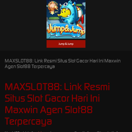
Jump & Jump
MAXSLOT88: Link Resmi Situs Slot Gacor Hari Ini Maxwin
Agen Slot88 Terpercaya
MAXSLOT88: Link Resmi
Situs Slot Gacor Hari Ini
Maxwin Agen Slot88
Terpercaya