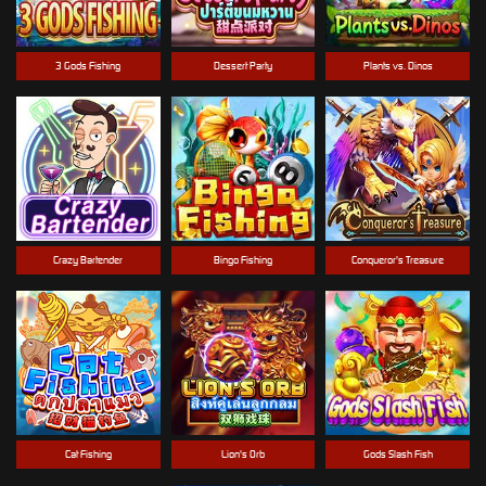
3 Gods Fishing
Dessert Party
Plants vs. Dinos
Crazy Bartender
Bingo Fishing
Conqueror's Treasure
Cat Fishing
Lion's Orb
Gods Slash Fish