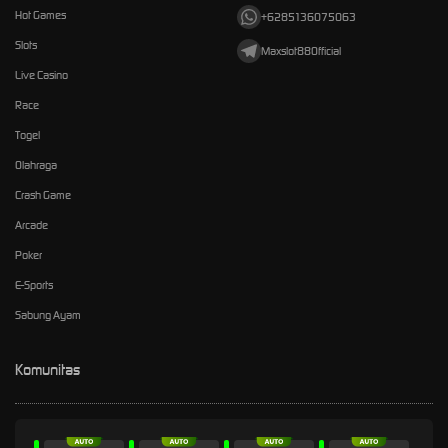
Hot Games
+6285136075063
Slots
Maxslot88Official
Live Casino
Race
Togel
Olahraga
Crash Game
Arcade
Poker
E-Sports
Sabung Ayam
Komunitas