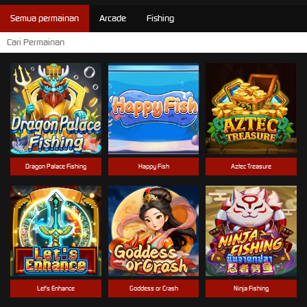
Semua permainan
Arcade
Fishing
Dragon Palace Fishing
Happy Fish
Aztec Treasure
Let's Enhance
Goddess or Crash
Ninja Fishing