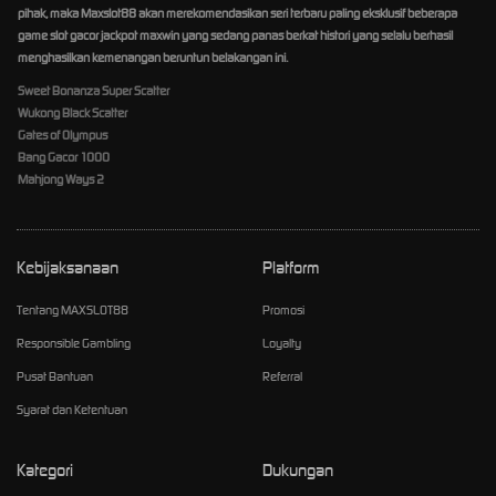
pihak, maka Maxslot88 akan merekomendasikan seri terbaru paling eksklusif beberapa
game slot gacor jackpot maxwin yang sedang panas berkat histori yang selalu berhasil
menghasilkan kemenangan beruntun belakangan ini.
Sweet Bonanza Super Scatter
Wukong Black Scatter
Gates of Olympus
Bang Gacor 1000
Mahjong Ways 2
Kebijaksanaan
Platform
Tentang MAXSLOT88
Promosi
Responsible Gambling
Loyalty
Pusat Bantuan
Referral
Syarat dan Ketentuan
Kategori
Dukungan