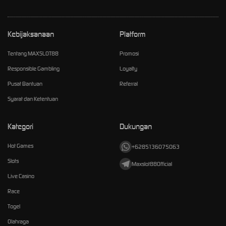
Kebijaksanaan
Platform
Tentang MAXSLOT88
Promosi
Responsible Gambling
Loyalty
Pusat Bantuan
Referral
Syarat dan Ketentuan
Kategori
Dukungan
Hot Games
+6285136075063
Slots
Maxslot88Official
Live Casino
Race
Togel
Olahraga