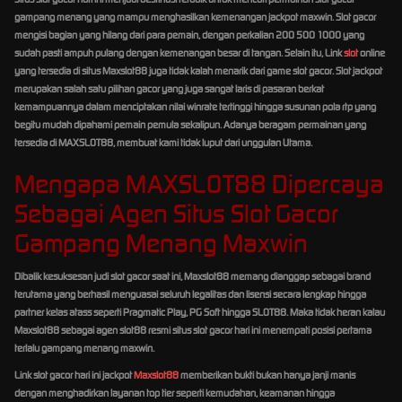
gampang menang yang mampu menghasilkan kemenangan jackpot maxwin. Slot gacor
mengisi bagian yang hilang dari para pemain, dengan perkalian 200 500 1000 yang
sudah pasti ampuh pulang dengan kemenangan besar di tangan. Selain itu, Link
slot
online
yang tersedia di situs Maxslot88 juga tidak kalah menarik dari game slot gacor. Slot jackpot
merupakan salah satu pilihan gacor yang juga sangat laris di pasaran berkat
kemampuannya dalam menciptakan nilai winrate tertinggi hingga susunan pola rtp yang
begitu mudah dipahami pemain pemula sekalipun. Adanya beragam permainan yang
tersedia di MAXSLOT88, membuat kami tidak luput dari unggulan Utama.
Mengapa MAXSLOT88 Dipercaya
Sebagai Agen Situs Slot Gacor
Gampang Menang Maxwin
Dibalik kesuksesan judi slot gacor saat ini, Maxslot88 memang dianggap sebagai brand
terutama yang berhasil menguasai seluruh legalitas dan lisensi secara lengkap hingga
partner kelas atass seperti Pragmatic Play, PG Soft hingga SLOT88. Maka tidak heran kalau
Maxslot88 sebagai agen slot88 resmi situs slot gacor hari ini menempati posisi pertama
terlalu gampang menang maxwin.
Link slot gacor hari ini jackpot
Maxslot88
memberikan bukti bukan hanya janji manis
dengan menghadirkan layanan top tier seperti kemudahan, keamanan hingga