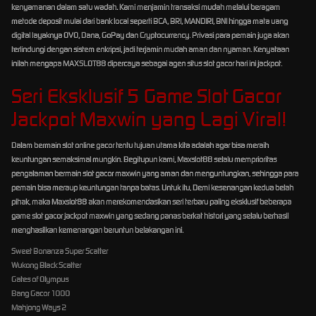
kenyamanan dalam satu wadah. Kami menjamin transaksi mudah melalui beragam
metode deposit mulai dari bank local seperti BCA, BRI, MANDIRI, BNI hingga mata uang
digital layaknya OVO, Dana, GoPay dan Cryptocurrency. Privasi para pemain juga akan
terlindungi dengan sistem enkripsi, jadi terjamin mudah aman dan nyaman. Kenyataan
inilah mengapa MAXSLOT88 dipercaya sebagai agen situs slot gacor hari ini jackpot.
Seri Eksklusif 5 Game Slot Gacor
Jackpot Maxwin yang Lagi Viral!
Dalam bermain slot online gacor tentu tujuan utama kita adalah agar bisa meraih
keuntungan semaksimal mungkin. Begitupun kami, Maxslot88 selalu memprioritas
pengalaman bermain slot gacor maxwin yang aman dan menguntungkan, sehingga para
pemain bisa meraup keuntungan tanpa batas. Untuk itu, Demi kesenangan kedua belah
pihak, maka Maxslot88 akan merekomendasikan seri terbaru paling eksklusif beberapa
game slot gacor jackpot maxwin yang sedang panas berkat histori yang selalu berhasil
menghasilkan kemenangan beruntun belakangan ini.
Sweet Bonanza Super Scatter
Wukong Black Scatter
Gates of Olympus
Bang Gacor 1000
Mahjong Ways 2