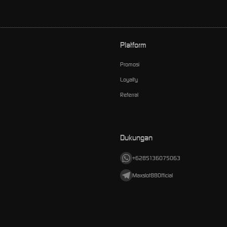
Platform
Promosi
Loyalty
Referral
Dukungan
+6285136075063
Maxslot88Official