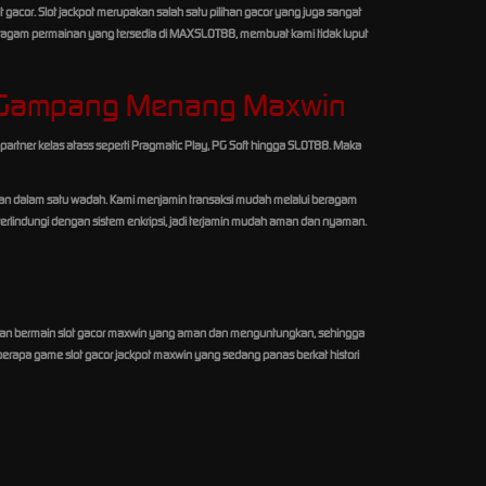
ot gacor. Slot jackpot merupakan salah satu pilihan gacor yang juga sangat
beragam permainan yang tersedia di MAXSLOT88, membuat kami tidak luput
r Gampang Menang Maxwin
 partner kelas atass seperti Pragmatic Play, PG Soft hingga SLOT88. Maka
an dalam satu wadah. Kami menjamin transaksi mudah melalui beragam
 terlindungi dengan sistem enkripsi, jadi terjamin mudah aman dan nyaman.
laman bermain slot gacor maxwin yang aman dan menguntungkan, sehingga
erapa game slot gacor jackpot maxwin yang sedang panas berkat histori