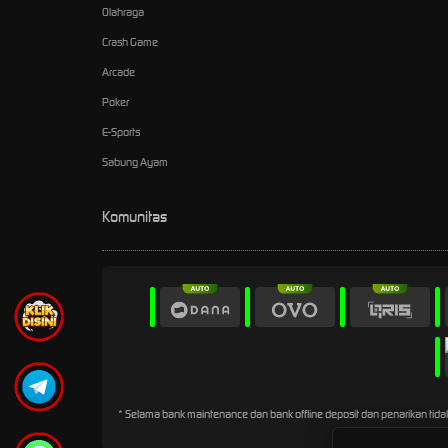
Olahraga
Crash Game
Arcade
Poker
E-Sports
Sabung Ayam
Komunitas
* Selama bank maintenance dan bank offline deposit dan penarikan tida