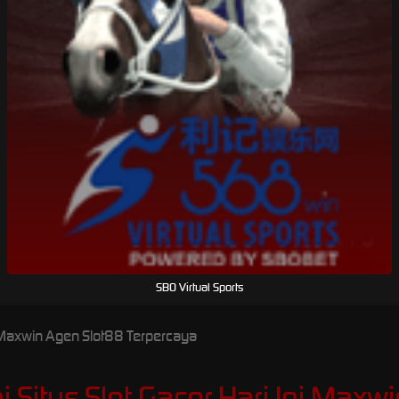
SBO Virtual Sports
i Maxwin Agen Slot88 Terpercaya
Situs Slot Gacor Hari Ini Maxw