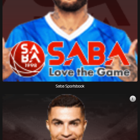
Saba Sportsbook
i