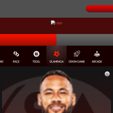
INO
RACE
TOGEL
OLAHRAGA
CRASH GAME
ARCADE
i