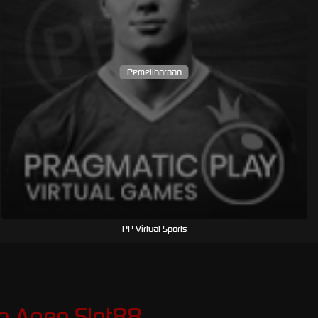
PP Virtual Sports
in Agen Slot88