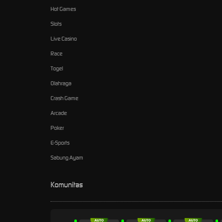
Hot Games
Slots
Live Casino
Race
Togel
Olahraga
Crash Game
Arcade
Poker
E-Sports
Sabung Ayam
Komunitas