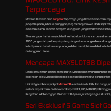
Terpercaya
Maxslot88 adalah situs
slot gacor
terpercaya yang dikenal baik memiliki re
jackpot terpercaya hari ini paling gampang menang maxwin. Hadir sejak tahun
memasuki arena. Tersedia beragam keunggulan yang kami tawarkan sehingg
Situs slot gacor hari ini menjadi destinasi terbaik untuk mencari perma
1000 yang sudah pasti ampuh pulang dengan kemenangan besar di tangan. 
laris di pasaran berkat kemampuannya dalam menciptakan nilai winrate t
dari unggulan Utama.
Mengapa MAXSLOT88 Diperc
Dibalik kesuksesan judi slot gacor saat ini, Maxslot88 memang dianggap se
tidak heran kalau Maxslot88 sebagai agen slot88 resmi situs slot gacor ha
Link slot gacor hari ini jackpot
Maxslot88
memberikan bukti bukan hanya jan
metode deposit mulai dari bank local seperti BCA, BRI, MANDIRI, BNI hingg
Kenyataan inilah mengapa MAXSLOT88 dipercaya sebagai agen situs slot gac
Seri Eksklusif 5 Game Slot G