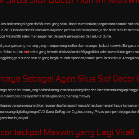
putasi baik sebagai agen slot88 resmi yang selalu dapat memberikan pengalaman bermain slot onli
 2019, kini Maxslot88 telah memiliki jutaan pemain aktif setiap harinya dan telah terbukti berhasil
a Maxslot88 selalu menempati hati daripada para pemain dari seluruh dunia.
inan slot gacor gampang menang yang mampu menghasilkan kemenangan jackpot maxwin. Slot gacor 
Selain itu, Link
slot
online yang tersedia di situs Maxslot88 juga tidak kalah menarik dari game sl
ertinggi hingga susunan pola rtp yang begitu mudah dipahami pemain pemula sekalipun. Adanya 
aya Sebagai Agen Situs Slot Gaco
bagai brand terutama yang berhasil menguasai seluruh legalitas dan lisensi secara lengkap hingga
ri ini menempati posisi pertama terlalu gampang menang maxwin.
ji manis dengan menghadirkan layanan top tier seperti kemudahan, keamanan hingga kenyaman
a mata uang digital layaknya OVO, Dana, GoPay dan Cryptocurrency. Privasi para pemain juga akan
or hari ini jackpot.
acor Jackpot Maxwin yang Lagi Viral!