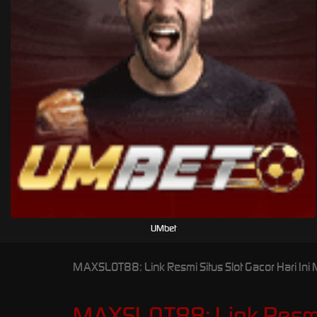
UMbet
MAXSLOT88: Link Resmi Situs Slot Gacor Hari In
MAXSLOT88: Link Resmi 