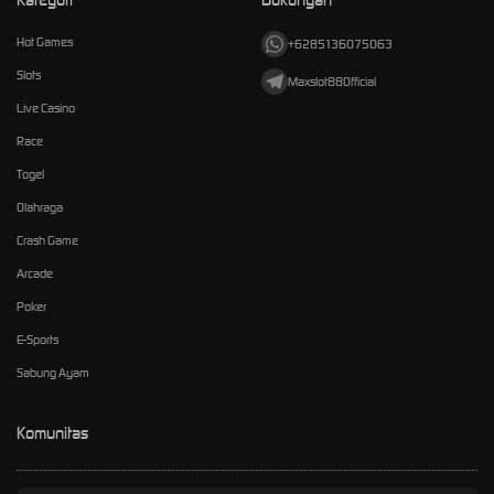
Hot Games
+6285136075063
Slots
Maxslot88Official
Live Casino
Race
Togel
Olahraga
Crash Game
Arcade
Poker
E-Sports
Sabung Ayam
Komunitas