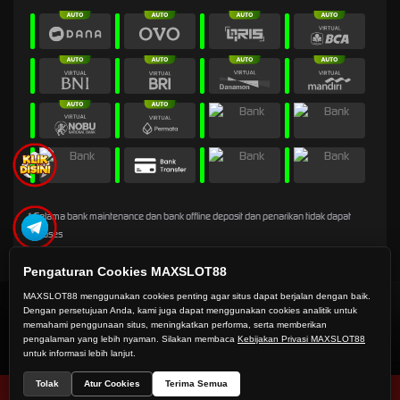
* Selama bank maintenance dan bank offline deposit dan penarikan tidak dapat
diproses
Pengaturan Cookies MAXSLOT88
MAXSLOT88 menggunakan cookies penting agar situs dapat berjalan dengan baik.
Dengan persetujuan Anda, kami juga dapat menggunakan cookies analitik untuk
©2026 MAXSLOT88 menawarkan berbagai macam provider pilihan terbaik dan didukung
memahami penggunaan situs, meningkatkan performa, serta memberikan
oleh Layanan Pelanggan profesional 24/7 yang siap melayani Anda.
pengalaman yang lebih nyaman. Silakan membaca
Kebijakan Privasi MAXSLOT88
untuk informasi lebih lanjut.
Tolak
Atur Cookies
Terima Semua