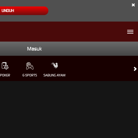
×
UNDUH
Masuk
POKER
E-SPORTS
SABUNG AYAM