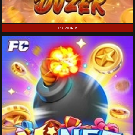
FA CHAI DOZER