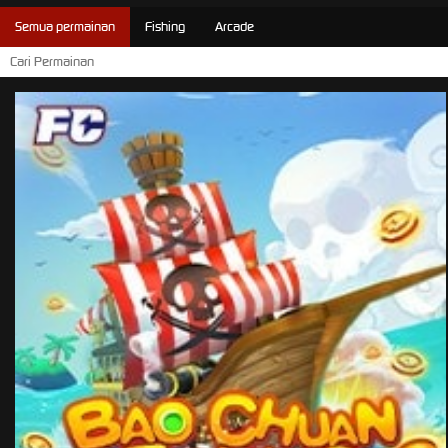
Semua permainan
Fishing
Arcade