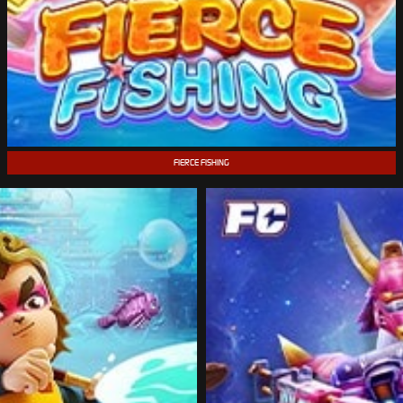
FIERCE FISHING