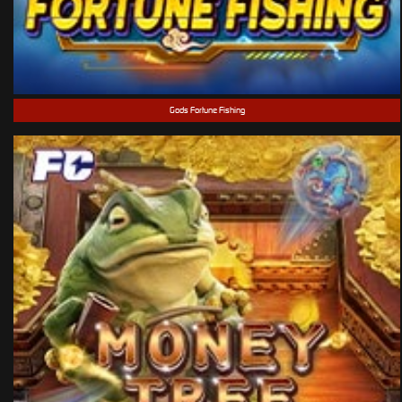
Gods Fortune Fishing