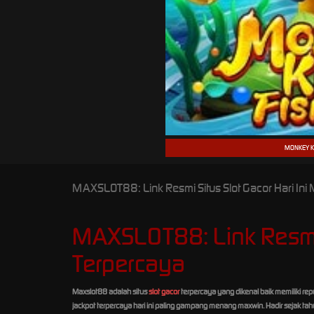
MONKEY K
MAXSLOT88: Link Resmi Situs Slot Gacor Hari In
MAXSLOT88: Link Resmi 
Terpercaya
Maxslot88 adalah situs
slot gacor
terpercaya yang dikenal baik memiliki re
jackpot terpercaya hari ini paling gampang menang maxwin. Hadir sejak tahun