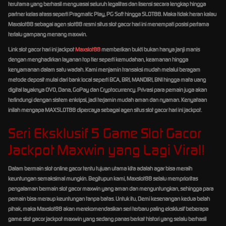
terutama yang berhasil menguasai seluruh legalitas dan lisensi secara lengkap hingga
partner kelas atass seperti Pragmatic Play, PG Soft hingga SLOT88. Maka tidak heran kalau
Maxslot88 sebagai agen slot88 resmi situs slot gacor hari ini menempati posisi pertama
terlalu gampang menang maxwin.
Link slot gacor hari ini jackpot
Maxslot88
memberikan bukti bukan hanya janji manis
dengan menghadirkan layanan top tier seperti kemudahan, keamanan hingga
kenyamanan dalam satu wadah. Kami menjamin transaksi mudah melalui beragam
metode deposit mulai dari bank local seperti BCA, BRI, MANDIRI, BNI hingga mata uang
digital layaknya OVO, Dana, GoPay dan Cryptocurrency. Privasi para pemain juga akan
terlindungi dengan sistem enkripsi, jadi terjamin mudah aman dan nyaman. Kenyataan
inilah mengapa MAXSLOT88 dipercaya sebagai agen situs slot gacor hari ini jackpot.
Seri Eksklusif 5 Game Slot Gacor
Jackpot Maxwin yang Lagi Viral!
Dalam bermain slot online gacor tentu tujuan utama kita adalah agar bisa meraih
keuntungan semaksimal mungkin. Begitupun kami, Maxslot88 selalu memprioritas
pengalaman bermain slot gacor maxwin yang aman dan menguntungkan, sehingga para
pemain bisa meraup keuntungan tanpa batas. Untuk itu, Demi kesenangan kedua belah
pihak, maka Maxslot88 akan merekomendasikan seri terbaru paling eksklusif beberapa
game slot gacor jackpot maxwin yang sedang panas berkat histori yang selalu berhasil