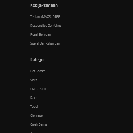
Kebijaksanaan
Tentang MAXSLOT88
Responsible Gambling
Pusat Bantuan
Syarat dan Ketentuan
Kategori
Hot Games
Slots
Live Casino
Race
Togel
Olahraga
Crash Game