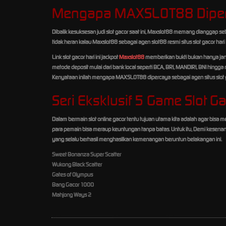
Mengapa MAXSLOT88 Diperc
Dibalik kesuksesan judi slot gacor saat ini, Maxslot88 memang dianggap se
tidak heran kalau Maxslot88 sebagai agen slot88 resmi situs slot gacor ha
Link slot gacor hari ini jackpot
Maxslot88
memberikan bukti bukan hanya jan
metode deposit mulai dari bank local seperti BCA, BRI, MANDIRI, BNI hingg
Kenyataan inilah mengapa MAXSLOT88 dipercaya sebagai agen situs slot gac
Seri Eksklusif 5 Game Slot G
Dalam bermain slot online gacor tentu tujuan utama kita adalah agar bi
para pemain bisa meraup keuntungan tanpa batas. Untuk itu, Demi kesenan
yang selalu berhasil menghasilkan kemenangan beruntun belakangan ini.
Sweet Bonanza Super Scatter
Wukong Black Scatter
Gates of Olympus
Bang Gacor 1000
Mahjong Ways 2