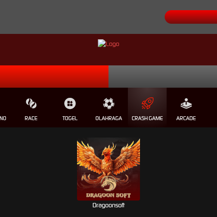
INO
RACE
TOGEL
OLAHRAGA
CRASH GAME
ARCADE
Dragoonsoft