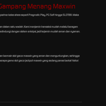
r Gampang Menang Maxwin
 partner kelas atass seperti Pragmatic Play, PG Soft hingga SLOT88. Maka
an dalam satu wadah. Kami menjamin transaksi mudah melalui beragam
 terlindungi dengan sistem enkripsi, jadi terjamin mudah aman dan nyaman.
laman bermain slot gacor maxwin yang aman dan menguntungkan, sehingga
erapa game slot gacor jackpot maxwin yang sedang panas berkat histori