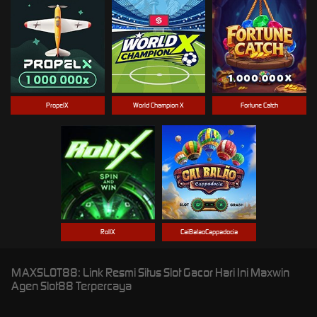
PropelX
World Champion X
Fortune Catch
RollX
CaiBalaoCappadocia
MAXSLOT88: Link Resmi Situs Slot Gacor Hari Ini Maxwin
Agen Slot88 Terpercaya