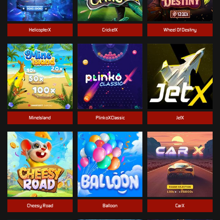
HelicopterX
CricketX
Wheel Of Destiny
MineIsland
PlinkoXClassic
JetX
Cheesy Road
Balloon
CarX