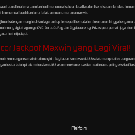
bagai brand terutama yang berhasil menguasai seluruh legalitas dan lisensi secara lengkap hingga
ri ini menempati posisi pertama terlalu gampang menang maxwin.
ji manis dengan menghadirkan layanan top tier seperti kemudahan, keamanan hingga kenyaman
a mata uang digital layaknya OVO, Dana, GoPay dan Cryptocurrency. Privasi para pemain juga akan
or hari ini jackpot.
acor Jackpot Maxwin yang Lagi Viral!
sa meraih keuntungan semaksimal mungkin. Begitupun kami, Maxslot88 selalu memprioritas penga
gan kedua belah pihak, maka Maxslot88 akan merekomendasikan seri terbaru paling eksklusif beb
Platform