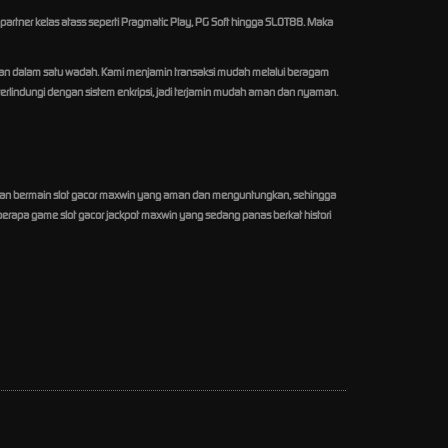
 partner kelas atass seperti Pragmatic Play, PG Soft hingga SLOT88. Maka
an dalam satu wadah. Kami menjamin transaksi mudah melalui beragam
 terlindungi dengan sistem enkripsi, jadi terjamin mudah aman dan nyaman.
laman bermain slot gacor maxwin yang aman dan menguntungkan, sehingga
erapa game slot gacor jackpot maxwin yang sedang panas berkat histori