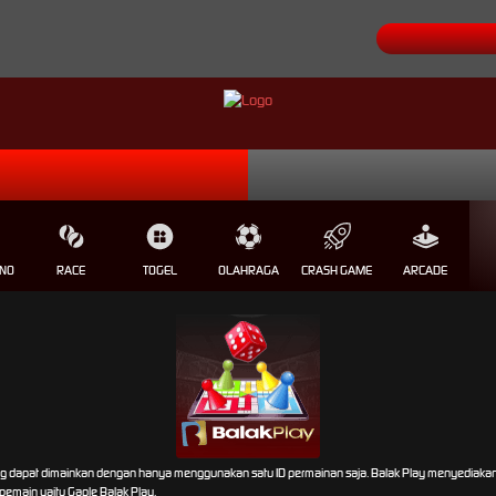
INO
RACE
TOGEL
OLAHRAGA
CRASH GAME
ARCADE
dapat dimainkan dengan hanya menggunakan satu ID permainan saja. Balak Play menyediakan 
emain yaitu Gaple Balak Play.