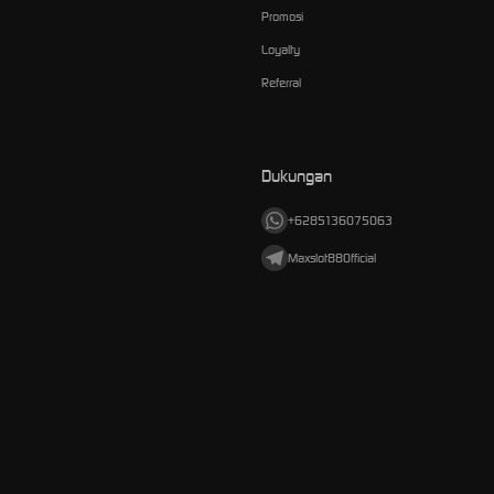
Promosi
Loyalty
Referral
Dukungan
+6285136075063
Maxslot88Official