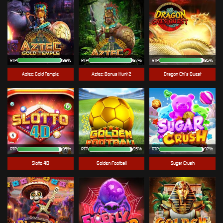
RTP
98%
RTP
97%
RTP
95%
Aztec: Gold Temple
Aztec: Bonus Hunt 2
Dragon Chi’s Quest
RTP
95%
RTP
95%
RTP
97%
Slotto 4D
Golden Football
Sugar Crush