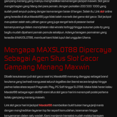
gampang menang yang mampu menghasilkan kemenangan jackpot maxwin. Slot gacor
mengisi bagian yang hilang dari para pemain, dengan perkalian 200 500 1000 yang
sudah pasti ampuh pulang dengan kemenangan besar di tangan. Selain itu, Link
slot
online
yang tersedia di situs Maxslot88 juga tidak kalah menarik dari game slot gacor. Slot jackpot
merupakan salah satu pilihan gacor yang juga sangat laris di pasaran berkat
kemampuannya dalam menciptakan nilai winrate tertinggi hingga susunan pola rtp yang
begitu mudah dipahami pemain pemula sekalipun. Adanya beragam permainan yang
tersedia di MAXSLOT88, membuat kami tidak luput dari unggulan Utama.
Mengapa MAXSLOT88 Dipercaya
Sebagai Agen Situs Slot Gacor
Gampang Menang Maxwin
Dibalik kesuksesan judi slot gacor saat ini, Maxslot88 memang dianggap sebagai brand
terutama yang berhasil menguasai seluruh legalitas dan lisensi secara lengkap hingga
partner kelas atass seperti Pragmatic Play, PG Soft hingga SLOT88. Maka tidak heran kalau
Maxslot88 sebagai agen slot88 resmi situs slot gacor hari ini menempati posisi pertama
terlalu gampang menang maxwin.
Link slot gacor hari ini jackpot
Maxslot88
memberikan bukti bukan hanya janji manis
dengan menghadirkan layanan top tier seperti kemudahan, keamanan hingga
kenyamanan dalam satu wadah. Kami menjamin transaksi mudah melalui beragam