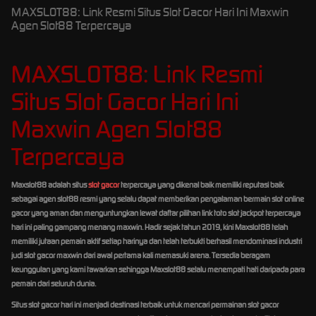
MAXSLOT88: Link Resmi Situs Slot Gacor Hari Ini Maxwin
Agen Slot88 Terpercaya
MAXSLOT88: Link Resmi
Situs Slot Gacor Hari Ini
Maxwin Agen Slot88
Terpercaya
Maxslot88 adalah situs
slot gacor
terpercaya yang dikenal baik memiliki reputasi baik
sebagai agen slot88 resmi yang selalu dapat memberikan pengalaman bermain slot online
gacor yang aman dan menguntungkan lewat daftar pilihan link toto slot jackpot terpercaya
hari ini paling gampang menang maxwin. Hadir sejak tahun 2019, kini Maxslot88 telah
memiliki jutaan pemain aktif setiap harinya dan telah terbukti berhasil mendominasi industri
judi slot gacor maxwin dari awal pertama kali memasuki arena. Tersedia beragam
keunggulan yang kami tawarkan sehingga Maxslot88 selalu menempati hati daripada para
pemain dari seluruh dunia.
Situs slot gacor hari ini menjadi destinasi terbaik untuk mencari permainan slot gacor