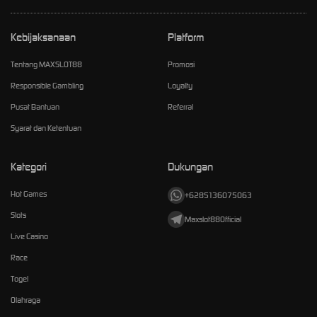
Kebijaksanaan
Platform
Tentang MAXSLOT88
Promosi
Responsible Gambling
Loyalty
Pusat Bantuan
Referral
Syarat dan Ketentuan
Kategori
Dukungan
Hot Games
+6285136075063
Slots
Maxslot88Official
Live Casino
Race
Togel
Olahraga