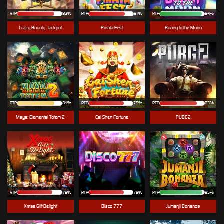
RTP
83%
RTP
81%
RTP
94%
Crazy Bounty: Jackpot
Pinata Fest
Bunny to the Moon
RTP
84%
RTP
79%
RTP
83%
Maya: Elemental Totem 2
Cai Shen Fortune
PUBG2
RTP
79%
RTP
79%
RTP
95%
Xmas Gift Delight
Disco 777
Jumanji Bonanza