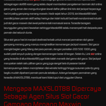
sebagai agen slot88 resmi yang selalu dapat memberikan pengalaman bermain slot online
gacor yang aman dan menguntungkan lewat daftar pilihan link toto slot jackpot terpercaya
hari ini paling gampang menang maxwin. Hadir sejak tahun 2019, kini Maxslot88 telah
memiliki jutaan pemain aktif setiap harinya dan telah terbukti berhasil mendominasi industri
judi slot gacor maxwin dari awal pertama kali memasuki arena. Tersedia beragam
keunggulan yang kami tawarkan sehingga Maxslot88 selalu menempati hati daripada para
pemain dari seluruh dunia.
Situs slot gacor hari ini menjadi destinasi terbaik untuk mencari permainan slot gacor
gampang menang yang mampu menghasilkan kemenangan jackpot maxwin. Slot gacor
mengisi bagian yang hilang dari para pemain, dengan perkalian 200 500 1000 yang
sudah pasti ampuh pulang dengan kemenangan besar di tangan. Selain itu, Link
slot
online
yang tersedia di situs Maxslot88 juga tidak kalah menarik dari game slot gacor. Slot jackpot
merupakan salah satu pilihan gacor yang juga sangat laris di pasaran berkat
kemampuannya dalam menciptakan nilai winrate tertinggi hingga susunan pola rtp yang
begitu mudah dipahami pemain pemula sekalipun. Adanya beragam permainan yang
tersedia di MAXSLOT88, membuat kami tidak luput dari unggulan Utama.
Mengapa MAXSLOT88 Dipercaya
Sebagai Agen Situs Slot Gacor
Gampang Menang Maxwin