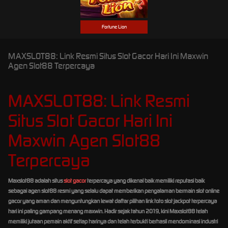
Fortune Lion
MAXSLOT88: Link Resmi Situs Slot Gacor Hari Ini Maxwin
Agen Slot88 Terpercaya
MAXSLOT88: Link Resmi
Situs Slot Gacor Hari Ini
Maxwin Agen Slot88
Terpercaya
Maxslot88 adalah situs
slot gacor
terpercaya yang dikenal baik memiliki reputasi baik
sebagai agen slot88 resmi yang selalu dapat memberikan pengalaman bermain slot online
gacor yang aman dan menguntungkan lewat daftar pilihan link toto slot jackpot terpercaya
hari ini paling gampang menang maxwin. Hadir sejak tahun 2019, kini Maxslot88 telah
memiliki jutaan pemain aktif setiap harinya dan telah terbukti berhasil mendominasi industri