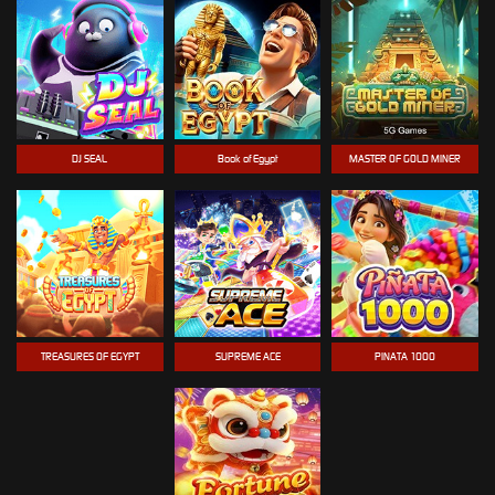
DJ SEAL
Book of Egypt
MASTER OF GOLD MINER
TREASURES OF EGYPT
SUPREME ACE
PINATA 1000