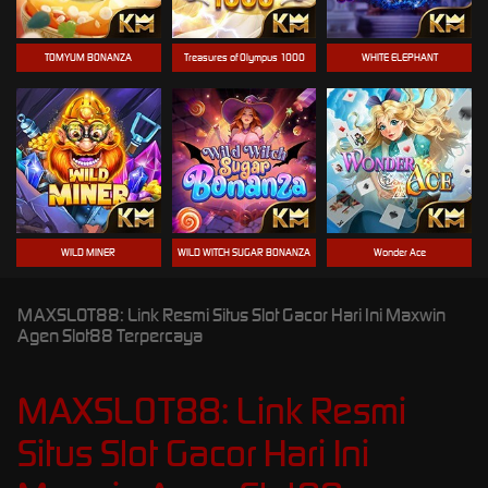
TOMYUM BONANZA
Treasures of Olympus 1000
WHITE ELEPHANT
WILD MINER
WILD WITCH SUGAR BONANZA
Wonder Ace
MAXSLOT88: Link Resmi Situs Slot Gacor Hari Ini Maxwin
Agen Slot88 Terpercaya
MAXSLOT88: Link Resmi
Situs Slot Gacor Hari Ini