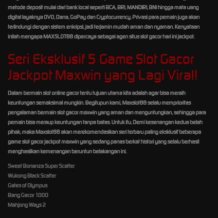
metode deposit mulai dari bank local seperti BCA, BRI, MANDIRI, BNI hingga mata uang
digital layaknya OVO, Dana, GoPay dan Cryptocurrency. Privasi para pemain juga akan
terlindungi dengan sistem enkripsi, jadi terjamin mudah aman dan nyaman. Kenyataan
inilah mengapa MAXSLOT88 dipercaya sebagai agen situs slot gacor hari ini jackpot.
Seri Eksklusif 5 Game Slot Gacor
Jackpot Maxwin yang Lagi Viral!
Dalam bermain slot online gacor tentu tujuan utama kita adalah agar bisa meraih
keuntungan semaksimal mungkin. Begitupun kami, Maxslot88 selalu memprioritas
pengalaman bermain slot gacor maxwin yang aman dan menguntungkan, sehingga para
pemain bisa meraup keuntungan tanpa batas. Untuk itu, Demi kesenangan kedua belah
pihak, maka Maxslot88 akan merekomendasikan seri terbaru paling eksklusif beberapa
game slot gacor jackpot maxwin yang sedang panas berkat histori yang selalu berhasil
menghasilkan kemenangan beruntun belakangan ini.
Sweet Bonanza Super Scatter
Wukong Black Scatter
Gates of Olympus
Bang Gacor 1000
Mahjong Ways 2