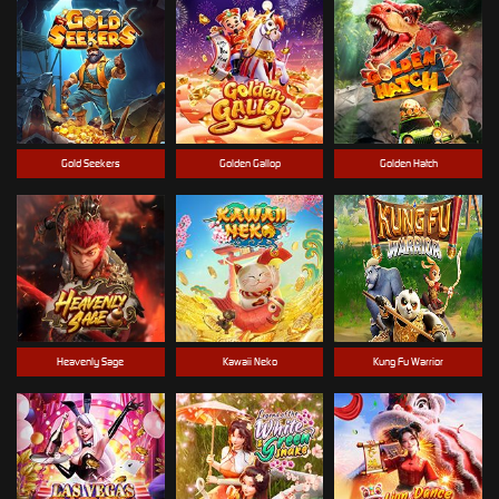
Gold Seekers
Golden Gallop
Golden Hatch
Heavenly Sage
Kawaii Neko
Kung Fu Warrior