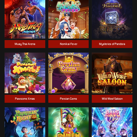
Muay Thai Arena
Nomikai Fever
Mysteries of Pandora
Pawsome Xmas
Persian Gems
Wild West Saloon