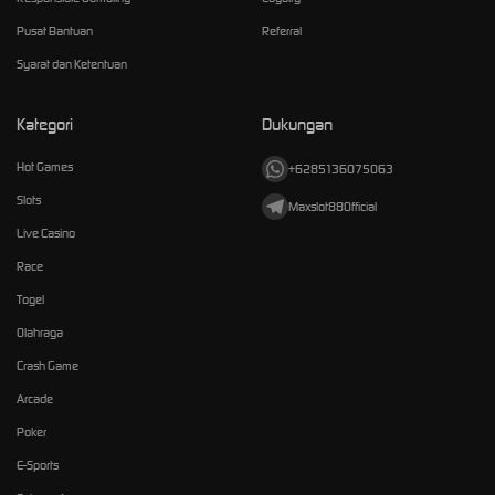
Pusat Bantuan
Referral
Syarat dan Ketentuan
Kategori
Dukungan
Hot Games
+6285136075063
Slots
Maxslot88Official
Live Casino
Race
Togel
Olahraga
Crash Game
Arcade
Poker
E-Sports