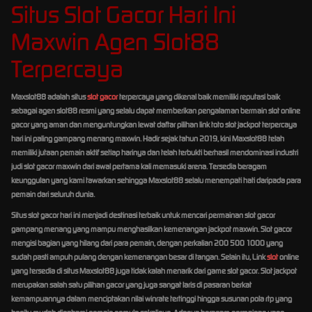
Situs Slot Gacor Hari Ini
Maxwin Agen Slot88
Terpercaya
Maxslot88 adalah situs
slot gacor
terpercaya yang dikenal baik memiliki reputasi baik
sebagai agen slot88 resmi yang selalu dapat memberikan pengalaman bermain slot online
gacor yang aman dan menguntungkan lewat daftar pilihan link toto slot jackpot terpercaya
hari ini paling gampang menang maxwin. Hadir sejak tahun 2019, kini Maxslot88 telah
memiliki jutaan pemain aktif setiap harinya dan telah terbukti berhasil mendominasi industri
judi slot gacor maxwin dari awal pertama kali memasuki arena. Tersedia beragam
keunggulan yang kami tawarkan sehingga Maxslot88 selalu menempati hati daripada para
pemain dari seluruh dunia.
Situs slot gacor hari ini menjadi destinasi terbaik untuk mencari permainan slot gacor
gampang menang yang mampu menghasilkan kemenangan jackpot maxwin. Slot gacor
mengisi bagian yang hilang dari para pemain, dengan perkalian 200 500 1000 yang
sudah pasti ampuh pulang dengan kemenangan besar di tangan. Selain itu, Link
slot
online
yang tersedia di situs Maxslot88 juga tidak kalah menarik dari game slot gacor. Slot jackpot
merupakan salah satu pilihan gacor yang juga sangat laris di pasaran berkat
kemampuannya dalam menciptakan nilai winrate tertinggi hingga susunan pola rtp yang