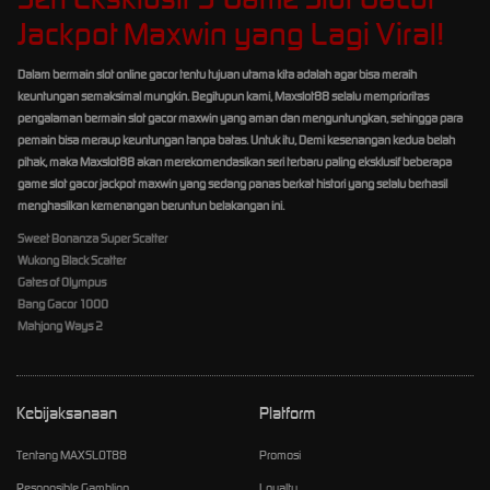
Jackpot Maxwin yang Lagi Viral!
Dalam bermain slot online gacor tentu tujuan utama kita adalah agar bisa meraih
keuntungan semaksimal mungkin. Begitupun kami, Maxslot88 selalu memprioritas
pengalaman bermain slot gacor maxwin yang aman dan menguntungkan, sehingga para
pemain bisa meraup keuntungan tanpa batas. Untuk itu, Demi kesenangan kedua belah
pihak, maka Maxslot88 akan merekomendasikan seri terbaru paling eksklusif beberapa
game slot gacor jackpot maxwin yang sedang panas berkat histori yang selalu berhasil
menghasilkan kemenangan beruntun belakangan ini.
Sweet Bonanza Super Scatter
Wukong Black Scatter
Gates of Olympus
Bang Gacor 1000
Mahjong Ways 2
Kebijaksanaan
Platform
Tentang MAXSLOT88
Promosi
Responsible Gambling
Loyalty