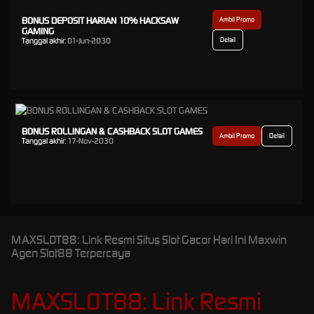
BONUS DEPOSIT HARIAN 10% HACKSAW
Ambil Promo
GAMING
Tanggal akhir:
01-Jun-2030
Detail
BONUS ROLLINGAN & CASHBACK SLOT GAMES
Ambil Promo
Detail
Tanggal akhir:
17-Nov-2030
MAXSLOT88: Link Resmi Situs Slot Gacor Hari Ini Maxwin
Agen Slot88 Terpercaya
MAXSLOT88: Link Resmi