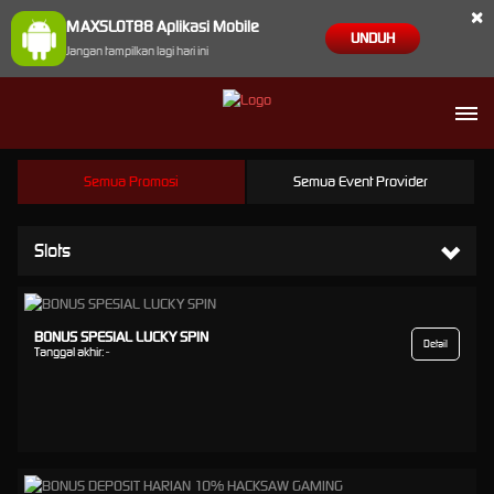
×
MAXSLOT88 Aplikasi Mobile
UNDUH
Jangan tampilkan lagi hari ini
Semua Promosi
Semua Event Provider
Slots
BONUS SPESIAL LUCKY SPIN
Detail
Tanggal akhir:
-