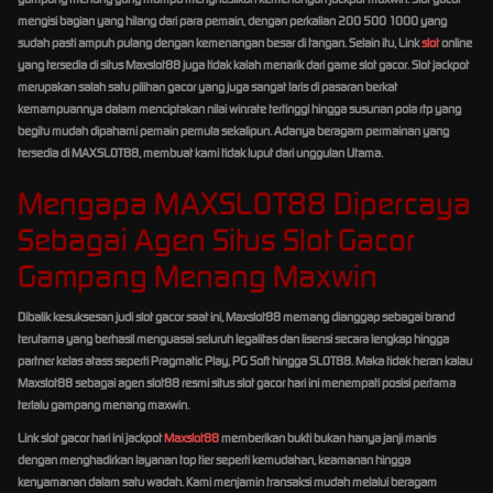
mengisi bagian yang hilang dari para pemain, dengan perkalian 200 500 1000 yang
sudah pasti ampuh pulang dengan kemenangan besar di tangan. Selain itu, Link
slot
online
yang tersedia di situs Maxslot88 juga tidak kalah menarik dari game slot gacor. Slot jackpot
merupakan salah satu pilihan gacor yang juga sangat laris di pasaran berkat
kemampuannya dalam menciptakan nilai winrate tertinggi hingga susunan pola rtp yang
begitu mudah dipahami pemain pemula sekalipun. Adanya beragam permainan yang
tersedia di MAXSLOT88, membuat kami tidak luput dari unggulan Utama.
Mengapa MAXSLOT88 Dipercaya
Sebagai Agen Situs Slot Gacor
Gampang Menang Maxwin
Dibalik kesuksesan judi slot gacor saat ini, Maxslot88 memang dianggap sebagai brand
terutama yang berhasil menguasai seluruh legalitas dan lisensi secara lengkap hingga
partner kelas atass seperti Pragmatic Play, PG Soft hingga SLOT88. Maka tidak heran kalau
Maxslot88 sebagai agen slot88 resmi situs slot gacor hari ini menempati posisi pertama
terlalu gampang menang maxwin.
Link slot gacor hari ini jackpot
Maxslot88
memberikan bukti bukan hanya janji manis
dengan menghadirkan layanan top tier seperti kemudahan, keamanan hingga
kenyamanan dalam satu wadah. Kami menjamin transaksi mudah melalui beragam