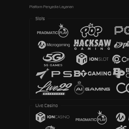
Platform Penyedia Layanan
Slots
Live Casino