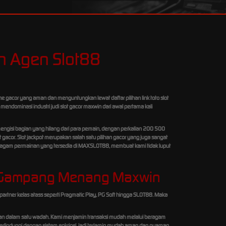
in Agen Slot88
e gacor yang aman dan menguntungkan lewat daftar pilihan link toto slot
 mendominasi industri judi slot gacor maxwin dari awal pertama kali
engisi bagian yang hilang dari para pemain, dengan perkalian 200 500
t gacor. Slot jackpot merupakan salah satu pilihan gacor yang juga sangat
beragam permainan yang tersedia di MAXSLOT88, membuat kami tidak luput
r Gampang Menang Maxwin
 partner kelas atass seperti Pragmatic Play, PG Soft hingga SLOT88. Maka
an dalam satu wadah. Kami menjamin transaksi mudah melalui beragam
terlindungi dengan sistem enkripsi, jadi terjamin mudah aman dan nyaman.