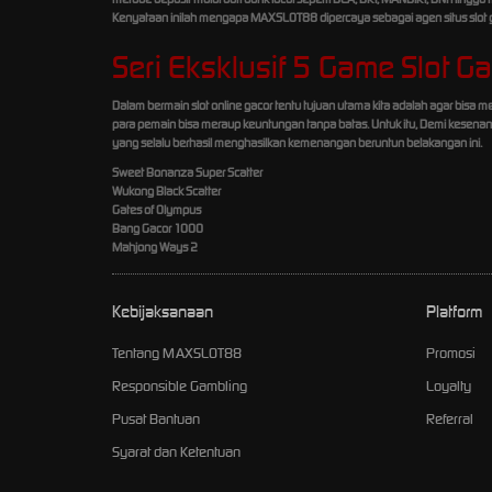
Kenyataan inilah mengapa MAXSLOT88 dipercaya sebagai agen situs slot gac
Seri Eksklusif 5 Game Slot G
Dalam bermain slot online gacor tentu tujuan utama kita adalah agar bi
para pemain bisa meraup keuntungan tanpa batas. Untuk itu, Demi kesenan
yang selalu berhasil menghasilkan kemenangan beruntun belakangan ini.
Sweet Bonanza Super Scatter
Wukong Black Scatter
Gates of Olympus
Bang Gacor 1000
Mahjong Ways 2
Kebijaksanaan
Platform
Tentang MAXSLOT88
Promosi
Responsible Gambling
Loyalty
Pusat Bantuan
Referral
Syarat dan Ketentuan