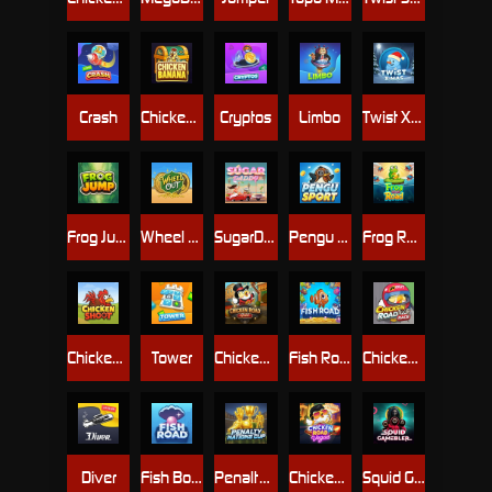
Crash
Chicken Banana
Cryptos
Limbo
Twist X-mas
Frog Jump
Wheel Out
SugarDaddy
Pengu Sport
Frog Road
Chicken Shoot
Tower
Chicken Road Gold
Fish Road
Chicken Road Race
Diver
Fish Boom
Penalty Nations Cup
Chicken Road Vegas
Squid Gamebler