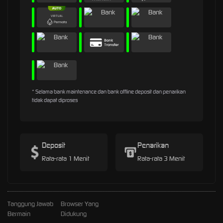
* Selama bank maintenance dan bank offline deposit dan penarikan
tidak dapat diproses
Deposit
Penarikan
Rata-rata 1 Menit
Rata-rata 3 Menit
Tanggung Jawab
Browser Yang
Bermain
Didukung