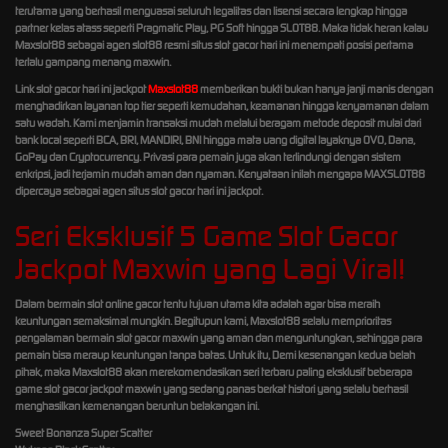
terutama yang berhasil menguasai seluruh legalitas dan lisensi secara lengkap hingga
partner kelas atass seperti Pragmatic Play, PG Soft hingga SLOT88. Maka tidak heran kalau
Maxslot88 sebagai agen slot88 resmi situs slot gacor hari ini menempati posisi pertama
terlalu gampang menang maxwin.
Link slot gacor hari ini jackpot
Maxslot88
memberikan bukti bukan hanya janji manis dengan
menghadirkan layanan top tier seperti kemudahan, keamanan hingga kenyamanan dalam
satu wadah. Kami menjamin transaksi mudah melalui beragam metode deposit mulai dari
bank local seperti BCA, BRI, MANDIRI, BNI hingga mata uang digital layaknya OVO, Dana,
GoPay dan Cryptocurrency. Privasi para pemain juga akan terlindungi dengan sistem
enkripsi, jadi terjamin mudah aman dan nyaman. Kenyataan inilah mengapa MAXSLOT88
dipercaya sebagai agen situs slot gacor hari ini jackpot.
Seri Eksklusif 5 Game Slot Gacor
Jackpot Maxwin yang Lagi Viral!
Dalam bermain slot online gacor tentu tujuan utama kita adalah agar bisa meraih
keuntungan semaksimal mungkin. Begitupun kami, Maxslot88 selalu memprioritas
pengalaman bermain slot gacor maxwin yang aman dan menguntungkan, sehingga para
pemain bisa meraup keuntungan tanpa batas. Untuk itu, Demi kesenangan kedua belah
pihak, maka Maxslot88 akan merekomendasikan seri terbaru paling eksklusif beberapa
game slot gacor jackpot maxwin yang sedang panas berkat histori yang selalu berhasil
menghasilkan kemenangan beruntun belakangan ini.
Sweet Bonanza Super Scatter