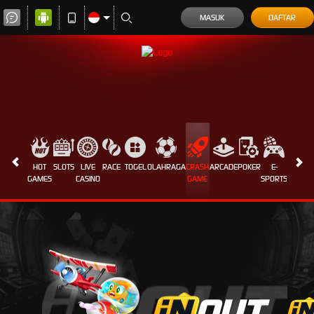
MASUK
DAFTAR
HOT
SLOTS
LIVE
RACE
TOGEL
OLAHRAGA
CRASH
ARCADE
POKER
E-
SABUN
GAMES
CASINO
GAME
SPORTS
AYAM