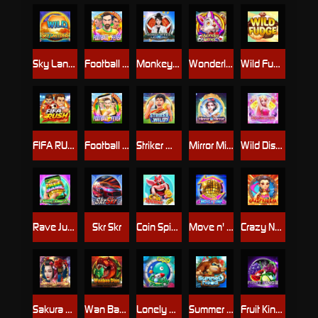
Sky Lantern
Football Fever M
Monkey Office Legend
Wonderland
Wild Fudge
FIFA RUSH
Football Fever
Striker WILD
Mirror Mirror
Wild Disco Night
Rave Jump 2 M
Skr Skr
Coin Spinner
Move n' Jump
Crazy Nuozha
Sakura Legend
Wan Bao Dino
Lonely Planet
Summer Mood
Fruit King II