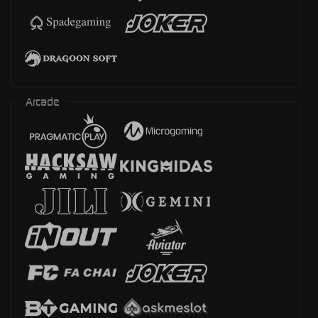
Arcade