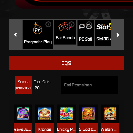
i
i
i
i
i
Facha
Fat Panda
Slot88 x PP
PG Soft
Pragmatic Play
CQ9
Semua
Top
Slots
permainan
20
Rave Jump Mobile
Kronos
Chicky Parm Parm
5 God beasts
Watah Master Turbo