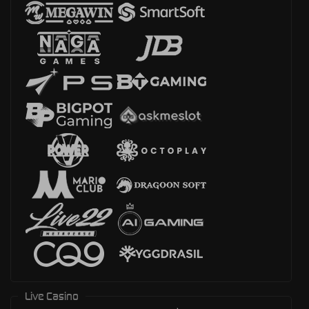
Live Casino