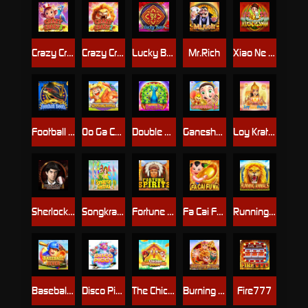
Crazy Crazy 3
Crazy Crazy 2
Lucky Bats
Mr.Rich
Xiao Ne Zha
Football Boots
Oo Ga Cha Ka
Double Fly
Ganesha Jr.
Loy Krathong
Sherlock Holmes
Songkran Festival
Fortune Spirits
Fa Cai Fu Wa
Running Animals
Baseball Fever
Disco Piggy
The Chicken House
Burning Xi-You
Fire777