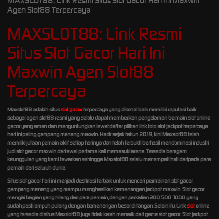
MAXSLOT88: Link Resmi Situs Slot Gacor Hari Ini Maxwin
Agen Slot88 Terpercaya
MAXSLOT88: Link Resmi
Situs Slot Gacor Hari Ini
Maxwin Agen Slot88
Terpercaya
Maxslot88 adalah situs
slot gacor
terpercaya yang dikenal baik memiliki reputasi baik
sebagai agen slot88 resmi yang selalu dapat memberikan pengalaman bermain slot online
gacor yang aman dan menguntungkan lewat daftar pilihan link toto slot jackpot terpercaya
hari ini paling gampang menang maxwin. Hadir sejak tahun 2019, kini Maxslot88 telah
memiliki jutaan pemain aktif setiap harinya dan telah terbukti berhasil mendominasi industri
judi slot gacor maxwin dari awal pertama kali memasuki arena. Tersedia beragam
keunggulan yang kami tawarkan sehingga Maxslot88 selalu menempati hati daripada para
pemain dari seluruh dunia.
Situs slot gacor hari ini menjadi destinasi terbaik untuk mencari permainan slot gacor
gampang menang yang mampu menghasilkan kemenangan jackpot maxwin. Slot gacor
mengisi bagian yang hilang dari para pemain, dengan perkalian 200 500 1000 yang
sudah pasti ampuh pulang dengan kemenangan besar di tangan. Selain itu, Link
slot
online
yang tersedia di situs Maxslot88 juga tidak kalah menarik dari game slot gacor. Slot jackpot