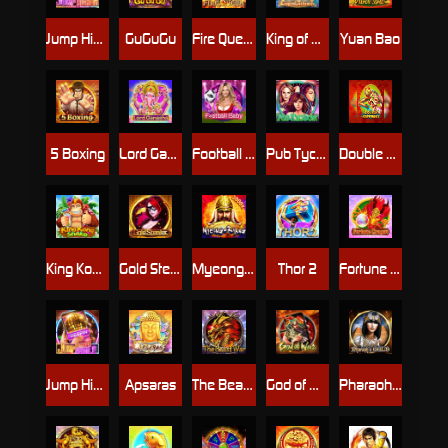
Jump Higher
GuGuGu
Fire Queen
King of Atlantis
Yuan Bao
5 Boxing
Lord Ganesha
Football Baby
Pub Tycoon
Double Happiness
King Kong Shake
Gold Stealer
Myeong-ryang
Thor 2
Fortune Dragon
Jump Higher Mobile
Apsaras
The Beast War
God of War M
Pharaoh's Gold