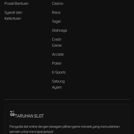
Pusat Bantuan
Casino
Syarat dan
Race
Ketentuan
Togel
Olahraga
Crash
Game
Arcade
Poker
E-Sports
Sabung
Ayam
TARUHAN SLOT
Penyedia slot online dengan beragam pilihan game menarik yang memudahkan
pemain untuk mencapai jackpot