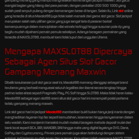
gampang menang yang mampu menghasilkan kemenangan jackpot maxwin. Slot gacor
mengisi bagian yang hilang dari para pemain, dengan perkalian 200 500 1000 yang
sudah pasti ampuh pulang dengan kemenangan besar di tangan. Selain itu, Link
slot
online
yang tersedia di situs Maxslot88 juga tidak kalah menarik dari game slot gacor. Slot jackpot
merupakan salah satu pilihan gacor yang juga sangat laris di pasaran berkat
kemampuannya dalam menciptakan nilai winrate tertinggi hingga susunan pola rtp yang
begitu mudah dipahami pemain pemula sekalipun. Adanya beragam permainan yang
tersedia di MAXSLOT88, membuat kami tidak luput dari unggulan Utama.
Mengapa MAXSLOT88 Dipercaya
Sebagai Agen Situs Slot Gacor
Gampang Menang Maxwin
Dibalik kesuksesan judi slot gacor saat ini, Maxslot88 memang dianggap sebagai brand
terutama yang berhasil menguasai seluruh legalitas dan lisensi secara lengkap hingga
partner kelas atass seperti Pragmatic Play, PG Soft hingga SLOT88. Maka tidak heran kalau
Maxslot88 sebagai agen slot88 resmi situs slot gacor hari ini menempati posisi pertama
terlalu gampang menang maxwin.
Link slot gacor hari ini jackpot
Maxslot88
memberikan bukti bukan hanya janji manis dengan
menghadirkan layanan top tier seperti kemudahan, keamanan hingga kenyamanan dalam
satu wadah. Kami menjamin transaksi mudah melalui beragam metode deposit mulai dari
bank local seperti BCA, BRI, MANDIRI, BNI hingga mata uang digital layaknya OVO, Dana,
GoPay dan Cryptocurrency. Privasi para pemain juga akan terlindungi dengan sistem
enkripsi, jadi terjamin mudah aman dan nyaman. Kenyataan inilah mengapa MAXSLOT88