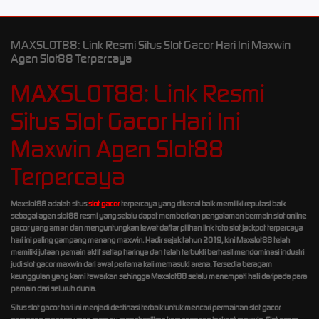
MAXSLOT88: Link Resmi Situs Slot Gacor Hari Ini Maxwin
Agen Slot88 Terpercaya
MAXSLOT88: Link Resmi
Situs Slot Gacor Hari Ini
Maxwin Agen Slot88
Terpercaya
Maxslot88 adalah situs
slot gacor
terpercaya yang dikenal baik memiliki reputasi baik
sebagai agen slot88 resmi yang selalu dapat memberikan pengalaman bermain slot online
gacor yang aman dan menguntungkan lewat daftar pilihan link toto slot jackpot terpercaya
hari ini paling gampang menang maxwin. Hadir sejak tahun 2019, kini Maxslot88 telah
memiliki jutaan pemain aktif setiap harinya dan telah terbukti berhasil mendominasi industri
judi slot gacor maxwin dari awal pertama kali memasuki arena. Tersedia beragam
keunggulan yang kami tawarkan sehingga Maxslot88 selalu menempati hati daripada para
pemain dari seluruh dunia.
Situs slot gacor hari ini menjadi destinasi terbaik untuk mencari permainan slot gacor