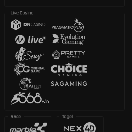
Live Casino
Race
Togel