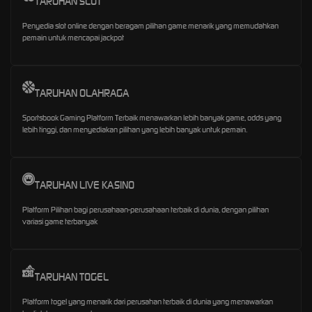
TARUHAN SLOT
Penyedia slot online dengan beragam pilihan game menarik yang memudahkan
pemain untuk mencapai jackpot
TARUHAN OLAHRAGA
Sportsbook Gaming Platform Terbaik menawarkan lebih banyak game, odds yang
lebih tinggi, dan menyediakan pilihan yang lebih banyak untuk pemain.
TARUHAN LIVE KASINO
Platform Pilihan bagi perusahaan-perusahaan terbaik di dunia, dengan pilihan
variasi game terbanyak
TARUHAN TOGEL
Platform togel yang menarik dari perusahan terbaik di dunia yang menawarkan