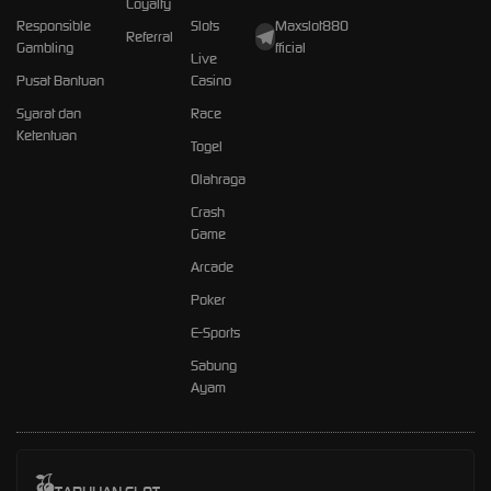
Loyalty
Responsible
Slots
Maxslot88O
Referral
Gambling
fficial
Live
Pusat Bantuan
Casino
Syarat dan
Race
Ketentuan
Togel
Olahraga
Crash
Game
Arcade
Poker
E-Sports
Sabung
Ayam