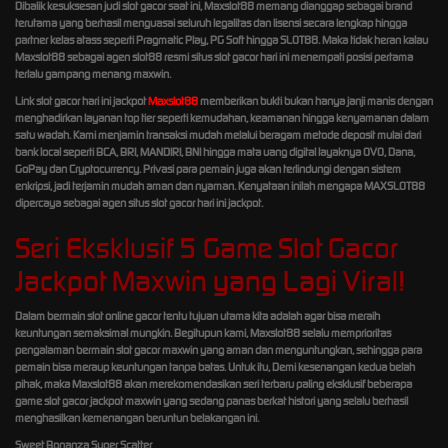
Dibalik kesuksesan judi slot gacor saat ini, Maxslot88 memang dianggap sebagai brand
terutama yang berhasil menguasai seluruh legalitas dan lisensi secara lengkap hingga
partner kelas atass seperti Pragmatic Play, PG Soft hingga SLOT88. Maka tidak heran kalau
Maxslot88 sebagai agen slot88 resmi situs slot gacor hari ini menempati posisi pertama
terlalu gampang menang maxwin.
Link slot gacor hari ini jackpot
Maxslot88
memberikan bukti bukan hanya janji manis dengan
menghadirkan layanan top tier seperti kemudahan, keamanan hingga kenyamanan dalam
satu wadah. Kami menjamin transaksi mudah melalui beragam metode deposit mulai dari
bank local seperti BCA, BRI, MANDIRI, BNI hingga mata uang digital layaknya OVO, Dana,
GoPay dan Cryptocurrency. Privasi para pemain juga akan terlindungi dengan sistem
enkripsi, jadi terjamin mudah aman dan nyaman. Kenyataan inilah mengapa MAXSLOT88
dipercaya sebagai agen situs slot gacor hari ini jackpot.
Seri Eksklusif 5 Game Slot Gacor
Jackpot Maxwin yang Lagi Viral!
Dalam bermain slot online gacor tentu tujuan utama kita adalah agar bisa meraih
keuntungan semaksimal mungkin. Begitupun kami, Maxslot88 selalu memprioritas
pengalaman bermain slot gacor maxwin yang aman dan menguntungkan, sehingga para
pemain bisa meraup keuntungan tanpa batas. Untuk itu, Demi kesenangan kedua belah
pihak, maka Maxslot88 akan merekomendasikan seri terbaru paling eksklusif beberapa
game slot gacor jackpot maxwin yang sedang panas berkat histori yang selalu berhasil
menghasilkan kemenangan beruntun belakangan ini.
Sweet Bonanza Super Scatter