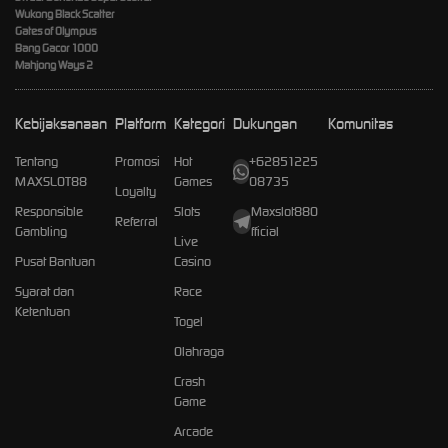
Wukong Black Scatter
Gates of Olympus
Bang Gacor 1000
Mahjong Ways 2
Kebijaksanaan
Platform
Kategori
Dukungan
Komunitas
Tentang
Promosi
Hot
+62851225
MAXSLOT88
Games
08735
Loyalty
Responsible
Slots
Maxslot88O
Referral
Gambling
fficial
Live
Pusat Bantuan
Casino
Syarat dan
Race
Ketentuan
Togel
Olahraga
Crash
Game
Arcade