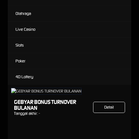
Olahraga
Live Casino
Slots
Poker
4D Lottery
GEBYAR BONUS TURNOVER
BULANAN
Detail
Tanggal akhir:
-