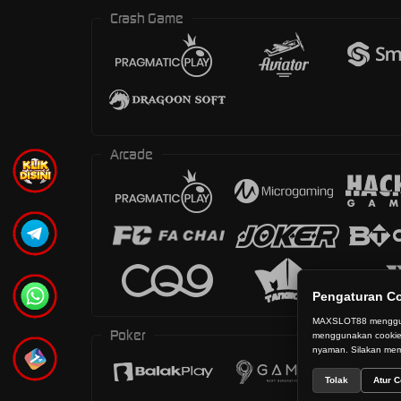
Crash Game
Arcade
Pengaturan C
MAXSLOT88 menggunak
Poker
E-
menggunakan cookies
nyaman. Silakan m
Tolak
Atur 