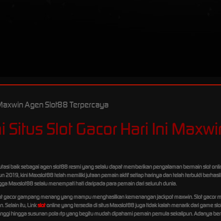
 Maxwin Agen Slot88 Terpercaya
Situs Slot Gacor Hari Ini Maxw
putasi baik sebagai agen slot88 resmi yang selalu dapat memberikan pengalaman bermain slot onlin
2019, kini Maxslot88 telah memiliki jutaan pemain aktif setiap harinya dan telah terbukti berhasil
a Maxslot88 selalu menempati hati daripada para pemain dari seluruh dunia.
inan slot gacor gampang menang yang mampu menghasilkan kemenangan jackpot maxwin. Slot gacor m
Selain itu, Link
slot
online yang tersedia di situs Maxslot88 juga tidak kalah menarik dari game slo
ertinggi hingga susunan pola rtp yang begitu mudah dipahami pemain pemula sekalipun. Adanya 