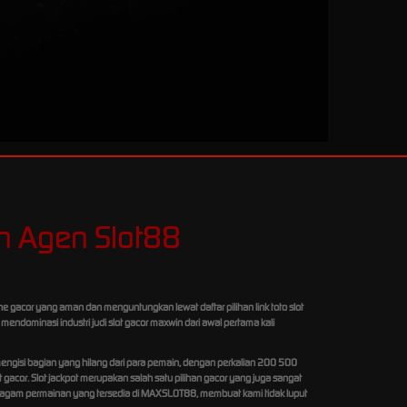
in Agen Slot88
e gacor yang aman dan menguntungkan lewat daftar pilihan link toto slot
 mendominasi industri judi slot gacor maxwin dari awal pertama kali
engisi bagian yang hilang dari para pemain, dengan perkalian 200 500
t gacor. Slot jackpot merupakan salah satu pilihan gacor yang juga sangat
beragam permainan yang tersedia di MAXSLOT88, membuat kami tidak luput