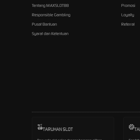
Tentang MAXSLOT88
Promosi
Responsible Gambling
Loyalty
Pusat Bantuan
Referral
Syarat dan Ketentuan
TARUHAN SLOT
TA