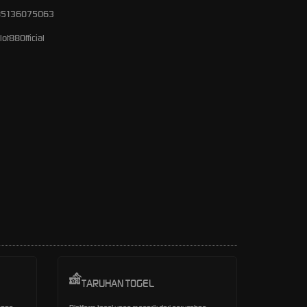
85136075063
ot88Official
TARUHAN TOGEL