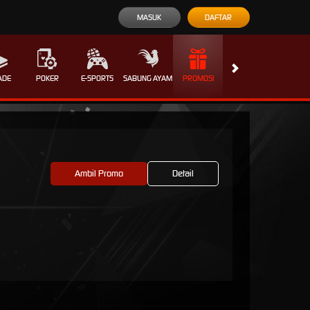
MASUK
DAFTAR
ADE
POKER
E-SPORTS
SABUNG AYAM
PROMOSI
Ambil Promo
Detail