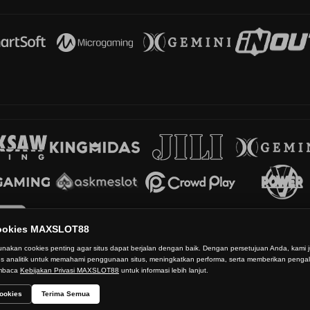
ookies MAXSLOT88
an cookies penting agar situs dapat berjalan dengan baik. Dengan persetujuan Anda, kami 
Sports
Sabung Ayam
 analitik untuk memahami penggunaan situs, meningkatkan performa, serta memberikan penga
embaca
Kebijakan Privasi MAXSLOT88
untuk informasi lebih lanjut.
Cookies
Terima Semua