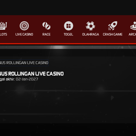
LOTS
LIVE CASINO
RACE
TOGEL
OLAHRAGA
CRASH GAME
ARC
US ROLLINGAN LIVE CASINO
gal akhir:
02-Jan-2027