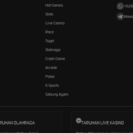
Hot Games
+62
Slots
Maxsl
Live Casino
Race
Togel
Olahraga
Crash Game
Arcade
Poker
E-Sports
Sabung Ayam
RUHAN OLAHRAGA
TARUHAN LIVE KASINO