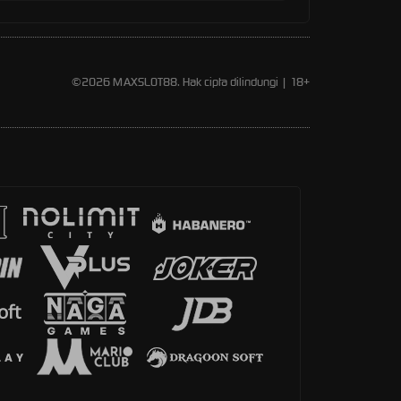
©2026 MAXSLOT88. Hak cipta dilindungi | 18+