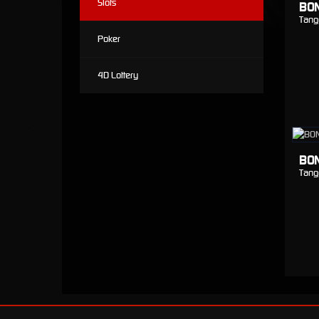
Slots
BON
Tang
Poker
4D Lottery
BON
Tang