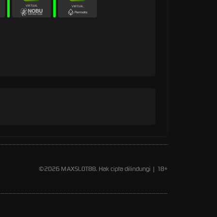
©2026 MAXSLOT88. Hak cipta dilindungi | 18+