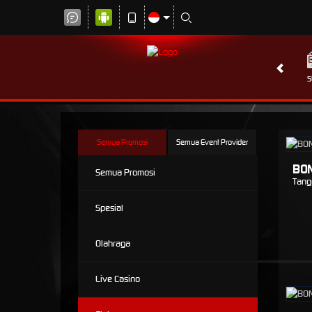
HOT GAMES
S
Semua Promosi
Semua Event Provider
BON
Semua Promosi
Tang
Spesial
Olahraga
Live Casino