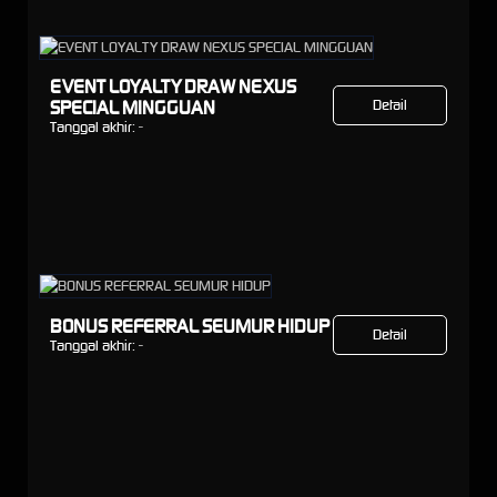
EVENT LOYALTY DRAW NEXUS
SPECIAL MINGGUAN
Detail
Tanggal akhir:
-
BONUS REFERRAL SEUMUR HIDUP
Detail
Tanggal akhir:
-