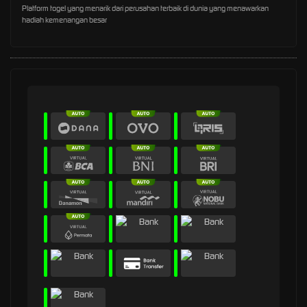
Platform togel yang menarik dari perusahan terbaik di dunia yang menawarkan
hadiah kemenangan besar