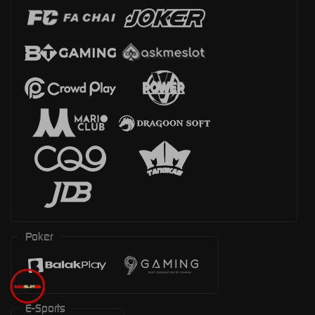
Poker
E-Sports