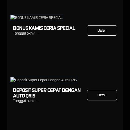
BONUS KAMIS CERIA SPECIAL
Detail
Tanggal akhir:
-
DEPOSIT SUPER CEPAT DENGAN
AUTO QRIS
Detail
Tanggal akhir:
-