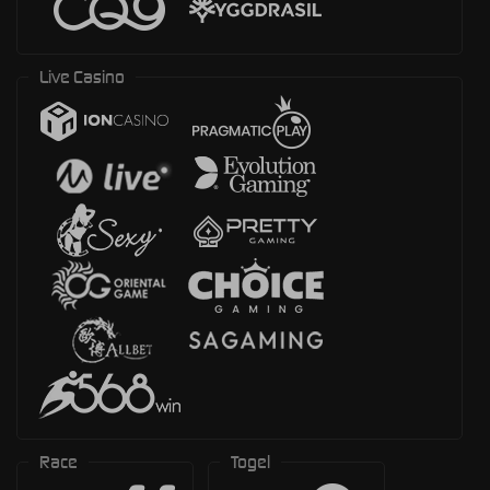
Live Casino
Race
Togel