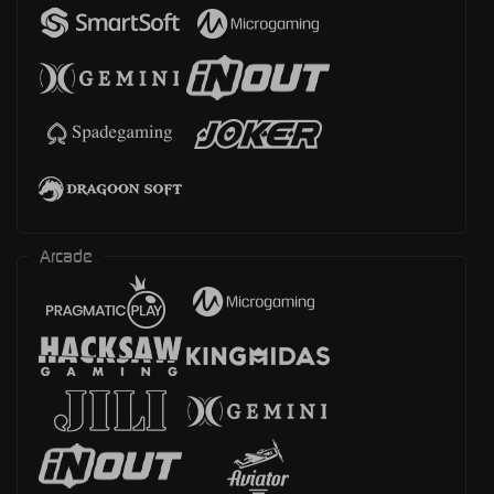
Arcade