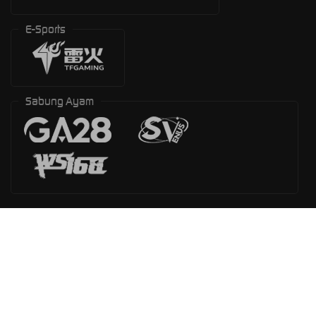
E-Sports
Sabung Ayam