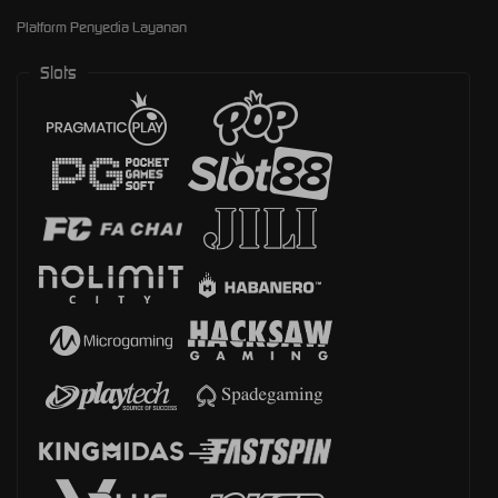
Platform Penyedia Layanan
Slots