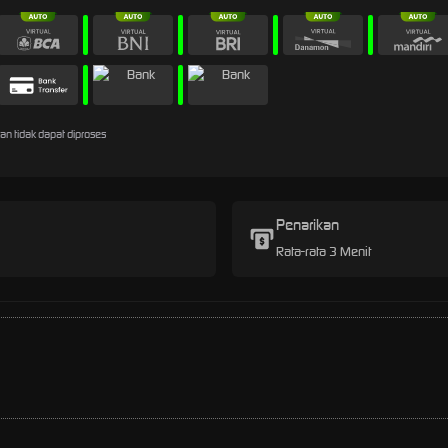
an tidak dapat diproses
Penarikan
Rata-rata 3 Menit