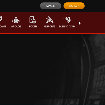
MASUK
DAFTAR
 GAME
ARCADE
POKER
E-SPORTS
SABUNG AYAM
PROMOSI