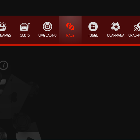
 GAMES
SLOTS
LIVE CASINO
RACE
TOGEL
OLAHRAGA
CRASH
i