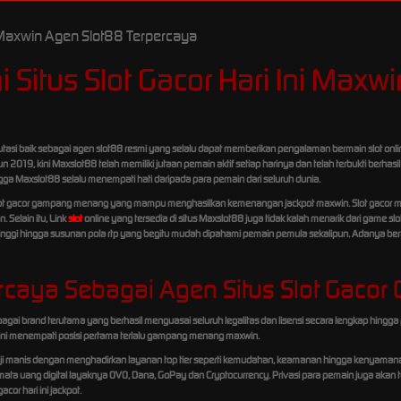
 Maxwin Agen Slot88 Terpercaya
Situs Slot Gacor Hari Ini Maxw
putasi baik sebagai agen slot88 resmi yang selalu dapat memberikan pengalaman bermain slot onlin
2019, kini Maxslot88 telah memiliki jutaan pemain aktif setiap harinya dan telah terbukti berhasil
a Maxslot88 selalu menempati hati daripada para pemain dari seluruh dunia.
inan slot gacor gampang menang yang mampu menghasilkan kemenangan jackpot maxwin. Slot gacor m
Selain itu, Link
slot
online yang tersedia di situs Maxslot88 juga tidak kalah menarik dari game slo
ertinggi hingga susunan pola rtp yang begitu mudah dipahami pemain pemula sekalipun. Adanya 
aya Sebagai Agen Situs Slot Gaco
agai brand terutama yang berhasil menguasai seluruh legalitas dan lisensi secara lengkap hingga
ri ini menempati posisi pertama terlalu gampang menang maxwin.
ji manis dengan menghadirkan layanan top tier seperti kemudahan, keamanan hingga kenyaman
a mata uang digital layaknya OVO, Dana, GoPay dan Cryptocurrency. Privasi para pemain juga akan 
or hari ini jackpot.