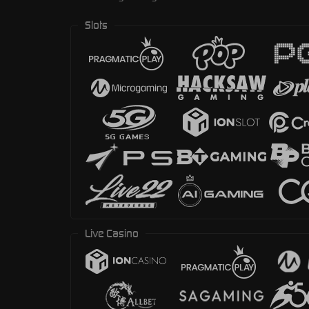
Slots
Live Casino