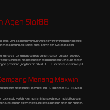
in Agen Slot88
e gacor yang aman dan menguntungkan lewat daftar pilihan link toto slot
 mendominasi industri judi slot gacor maxwin dari awal pertama kali
engisi bagian yang hilang dari para pemain, dengan perkalian 200 500
t gacor. Slot jackpot merupakan salah satu pilihan gacor yang juga sangat
beragam permainan yang tersedia di MAXSLOT88, membuat kami tidak luput
r Gampang Menang Maxwin
 partner kelas atass seperti Pragmatic Play, PG Soft hingga SLOT88. Maka
an dalam satu wadah. Kami menjamin transaksi mudah melalui beragam
terlindungi dengan sistem enkripsi, jadi terjamin mudah aman dan nyaman.