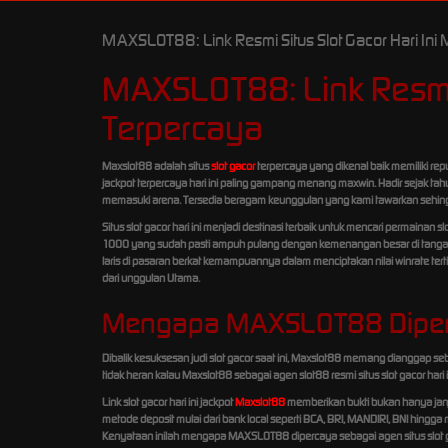
MAXSLOT88: Link Resmi Situs Slot Gacor Hari Ini
MAXSLOT88: Link Resmi 
Terpercaya
Maxslot88 adalah situs
slot gacor
terpercaya yang dikenal baik memiliki re
jackpot terpercaya hari ini paling gampang menang maxwin. Hadir sejak tahun 
memasuki arena. Tersedia beragam keunggulan yang kami tawarkan sehingg
Situs slot gacor hari ini menjadi destinasi terbaik untuk mencari perma
1000 yang sudah pasti ampuh pulang dengan kemenangan besar di tangan. 
laris di pasaran berkat kemampuannya dalam menciptakan nilai winrate t
dari unggulan Utama.
Mengapa MAXSLOT88 Diperc
Dibalik kesuksesan judi slot gacor saat ini, Maxslot88 memang dianggap seb
tidak heran kalau Maxslot88 sebagai agen slot88 resmi situs slot gacor ha
Link slot gacor hari ini jackpot
Maxslot88
memberikan bukti bukan hanya jan
metode deposit mulai dari bank local seperti BCA, BRI, MANDIRI, BNI hingg
Kenyataan inilah mengapa MAXSLOT88 dipercaya sebagai agen situs slot gac