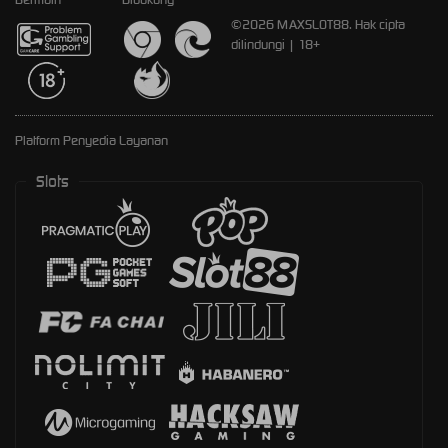
©2026 MAXSLOT88. Hak cipta
dilindungi | 18+
Platform Penyedia Layanan
Slots