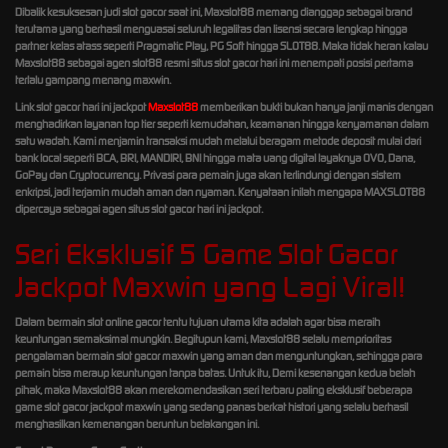
Dibalik kesuksesan judi slot gacor saat ini, Maxslot88 memang dianggap sebagai brand
terutama yang berhasil menguasai seluruh legalitas dan lisensi secara lengkap hingga
partner kelas atass seperti Pragmatic Play, PG Soft hingga SLOT88. Maka tidak heran kalau
Maxslot88 sebagai agen slot88 resmi situs slot gacor hari ini menempati posisi pertama
terlalu gampang menang maxwin.
Link slot gacor hari ini jackpot
Maxslot88
memberikan bukti bukan hanya janji manis dengan
menghadirkan layanan top tier seperti kemudahan, keamanan hingga kenyamanan dalam
satu wadah. Kami menjamin transaksi mudah melalui beragam metode deposit mulai dari
bank local seperti BCA, BRI, MANDIRI, BNI hingga mata uang digital layaknya OVO, Dana,
GoPay dan Cryptocurrency. Privasi para pemain juga akan terlindungi dengan sistem
enkripsi, jadi terjamin mudah aman dan nyaman. Kenyataan inilah mengapa MAXSLOT88
dipercaya sebagai agen situs slot gacor hari ini jackpot.
Seri Eksklusif 5 Game Slot Gacor
Jackpot Maxwin yang Lagi Viral!
Dalam bermain slot online gacor tentu tujuan utama kita adalah agar bisa meraih
keuntungan semaksimal mungkin. Begitupun kami, Maxslot88 selalu memprioritas
pengalaman bermain slot gacor maxwin yang aman dan menguntungkan, sehingga para
pemain bisa meraup keuntungan tanpa batas. Untuk itu, Demi kesenangan kedua belah
pihak, maka Maxslot88 akan merekomendasikan seri terbaru paling eksklusif beberapa
game slot gacor jackpot maxwin yang sedang panas berkat histori yang selalu berhasil
menghasilkan kemenangan beruntun belakangan ini.