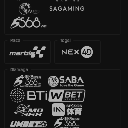
Race
Togel
Olahraga