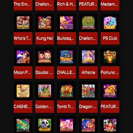
The Empire
Challenge・Golden Pig
Rich & Happy
FEATURE BUY・SUPER POWERFUL
Madame Caroline
Who's The Boss
Kung Hei
Burlesque 2
Challenge・Mayan Calendar
PS Club
Moon Festival
Double Happiness
CHALLENGE・FU LU SHOU XI
Athena
Fortune Bull
CAISHEN DADDY
Golden Week
Tomb Treasure
Dragon Boat Festival
FEATURE BUY - Golden Pig