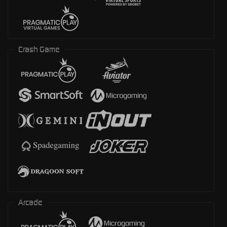
Crash Game
Arcade