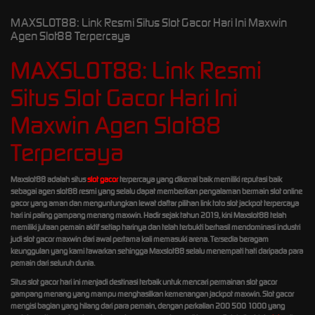
MAXSLOT88: Link Resmi Situs Slot Gacor Hari Ini Maxwin
Agen Slot88 Terpercaya
MAXSLOT88: Link Resmi
Situs Slot Gacor Hari Ini
Maxwin Agen Slot88
Terpercaya
Maxslot88 adalah situs
slot gacor
terpercaya yang dikenal baik memiliki reputasi baik
sebagai agen slot88 resmi yang selalu dapat memberikan pengalaman bermain slot online
gacor yang aman dan menguntungkan lewat daftar pilihan link toto slot jackpot terpercaya
hari ini paling gampang menang maxwin. Hadir sejak tahun 2019, kini Maxslot88 telah
memiliki jutaan pemain aktif setiap harinya dan telah terbukti berhasil mendominasi industri
judi slot gacor maxwin dari awal pertama kali memasuki arena. Tersedia beragam
keunggulan yang kami tawarkan sehingga Maxslot88 selalu menempati hati daripada para
pemain dari seluruh dunia.
Situs slot gacor hari ini menjadi destinasi terbaik untuk mencari permainan slot gacor
gampang menang yang mampu menghasilkan kemenangan jackpot maxwin. Slot gacor
mengisi bagian yang hilang dari para pemain, dengan perkalian 200 500 1000 yang