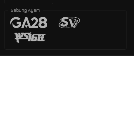
Sabung Ayam