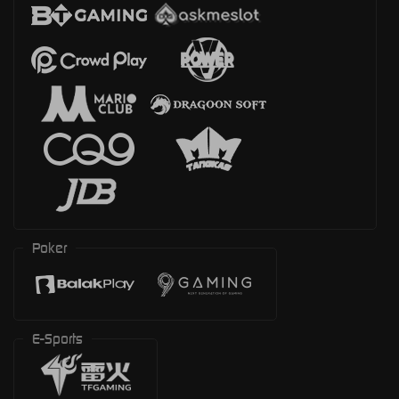
Poker
E-Sports