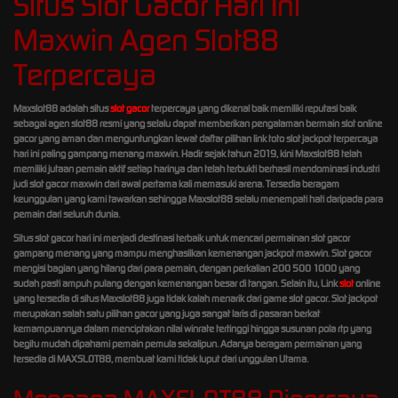
Situs Slot Gacor Hari Ini
Maxwin Agen Slot88
Terpercaya
Maxslot88 adalah situs
slot gacor
terpercaya yang dikenal baik memiliki reputasi baik
sebagai agen slot88 resmi yang selalu dapat memberikan pengalaman bermain slot online
gacor yang aman dan menguntungkan lewat daftar pilihan link toto slot jackpot terpercaya
hari ini paling gampang menang maxwin. Hadir sejak tahun 2019, kini Maxslot88 telah
memiliki jutaan pemain aktif setiap harinya dan telah terbukti berhasil mendominasi industri
judi slot gacor maxwin dari awal pertama kali memasuki arena. Tersedia beragam
keunggulan yang kami tawarkan sehingga Maxslot88 selalu menempati hati daripada para
pemain dari seluruh dunia.
Situs slot gacor hari ini menjadi destinasi terbaik untuk mencari permainan slot gacor
gampang menang yang mampu menghasilkan kemenangan jackpot maxwin. Slot gacor
mengisi bagian yang hilang dari para pemain, dengan perkalian 200 500 1000 yang
sudah pasti ampuh pulang dengan kemenangan besar di tangan. Selain itu, Link
slot
online
yang tersedia di situs Maxslot88 juga tidak kalah menarik dari game slot gacor. Slot jackpot
merupakan salah satu pilihan gacor yang juga sangat laris di pasaran berkat
kemampuannya dalam menciptakan nilai winrate tertinggi hingga susunan pola rtp yang
begitu mudah dipahami pemain pemula sekalipun. Adanya beragam permainan yang
tersedia di MAXSLOT88, membuat kami tidak luput dari unggulan Utama.