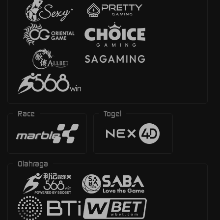
Race
Togel
Olahraga