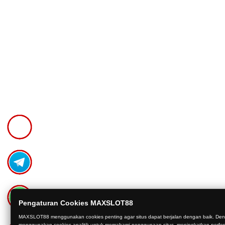
Pengaturan Cookies MAXSLOT88
MAXSLOT88 menggunakan cookies penting agar situs dapat berjalan dengan baik. Den
menggunakan cookies analitik untuk memahami penggunaan situs, meningkatkan perfor