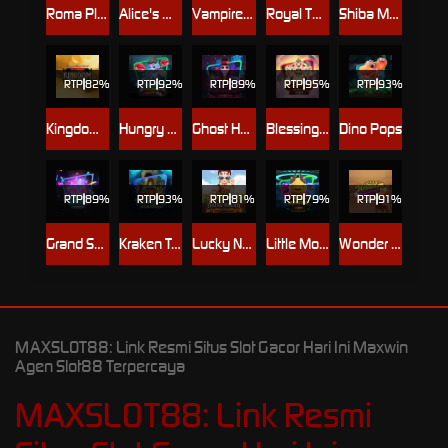
Roma Plus
Alice's Wonder
Vampire Hunter
Royal Thai Dessert
Shiba Mogul
RTP
82%
RTP
92%
RTP
89%
RTP
95%
RTP
93%
Kingdom Z
Hungry Krahung
Ghost House
Blessing of the Ox
Dino Pops
RTP
89%
RTP
93%
RTP
81%
RTP
79%
RTP
91%
Grand Shine
Kraken Treasure
Lucky NangKwak
Little Monster
Wonder Cuisine
MAXSLOT88: Link Resmi Situs Slot Gacor Hari Ini Maxwin
Agen Slot88 Terpercaya
MAXSLOT88: Link Resmi