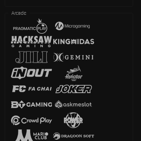
Arcade