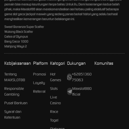
pemain bisa meraup keuntungan tanpa batas. Untuk itu, Demi kesenangan kedua belah
pihak, maka Maxslot88 akan merekomendasikan seri terbaru paling eksklusif beberapa
game slot gacor jackpot maxwin yang sedang panas berkat histori yang selalu berhasil
menghasilkan kemenangan beruntun belakangan ini.
Sweet Bonanza Super Scatter
Wukong Black Scatter
Gates of Olympus
Bang Gacor 1000
Mahjong Ways 2
Kebijaksanaan
Platform
Kategori
Dukungan
Komunitas
Tentang
Promosi
Hot
+62851360
MAXSLOT88
Games
75063
Loyalty
Responsible
Slots
Maxslot88O
Referral
Gambling
fficial
Live
Pusat Bantuan
Casino
Syarat dan
Race
Ketentuan
Togel
Olahraga