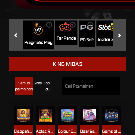
i
i
i
i
i
Facha
Fat Panda
Slot88 x PP
PG Soft
Pragmatic Play
KING MIDAS
Semua
Slots
Top
permainan
20
Cleopatra's Treasure
Aztec Rush Bonanza
Colour Game Mega Bonus
Dear Senpai
Gems of Valhalla