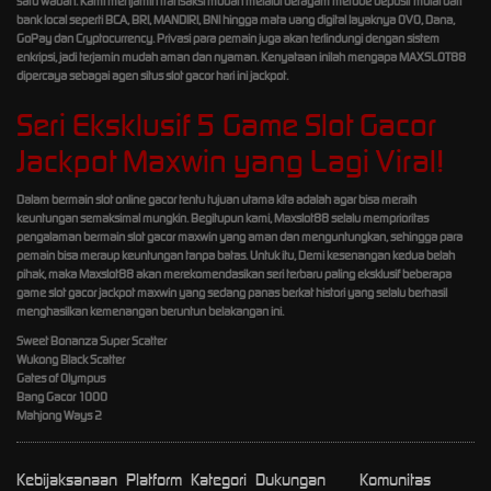
satu wadah. Kami menjamin transaksi mudah melalui beragam metode deposit mulai dari
bank local seperti BCA, BRI, MANDIRI, BNI hingga mata uang digital layaknya OVO, Dana,
GoPay dan Cryptocurrency. Privasi para pemain juga akan terlindungi dengan sistem
enkripsi, jadi terjamin mudah aman dan nyaman. Kenyataan inilah mengapa MAXSLOT88
dipercaya sebagai agen situs slot gacor hari ini jackpot.
Seri Eksklusif 5 Game Slot Gacor
Jackpot Maxwin yang Lagi Viral!
Dalam bermain slot online gacor tentu tujuan utama kita adalah agar bisa meraih
keuntungan semaksimal mungkin. Begitupun kami, Maxslot88 selalu memprioritas
pengalaman bermain slot gacor maxwin yang aman dan menguntungkan, sehingga para
pemain bisa meraup keuntungan tanpa batas. Untuk itu, Demi kesenangan kedua belah
pihak, maka Maxslot88 akan merekomendasikan seri terbaru paling eksklusif beberapa
game slot gacor jackpot maxwin yang sedang panas berkat histori yang selalu berhasil
menghasilkan kemenangan beruntun belakangan ini.
Sweet Bonanza Super Scatter
Wukong Black Scatter
Gates of Olympus
Bang Gacor 1000
Mahjong Ways 2
Kebijaksanaan
Platform
Kategori
Dukungan
Komunitas