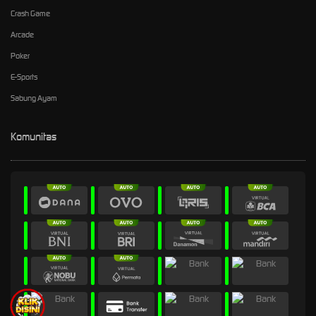
Crash Game
Arcade
Poker
E-Sports
Sabung Ayam
Komunitas