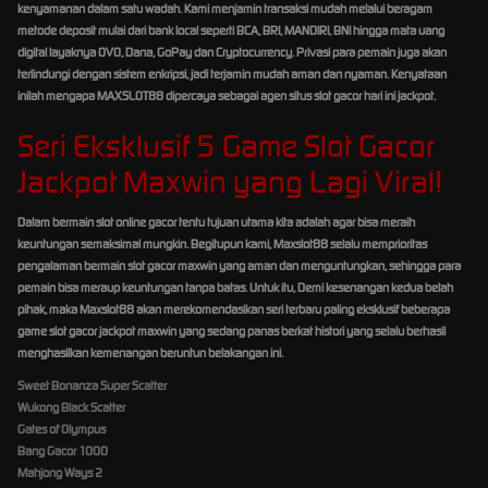
kenyamanan dalam satu wadah. Kami menjamin transaksi mudah melalui beragam
metode deposit mulai dari bank local seperti BCA, BRI, MANDIRI, BNI hingga mata uang
digital layaknya OVO, Dana, GoPay dan Cryptocurrency. Privasi para pemain juga akan
terlindungi dengan sistem enkripsi, jadi terjamin mudah aman dan nyaman. Kenyataan
inilah mengapa MAXSLOT88 dipercaya sebagai agen situs slot gacor hari ini jackpot.
Seri Eksklusif 5 Game Slot Gacor
Jackpot Maxwin yang Lagi Viral!
Dalam bermain slot online gacor tentu tujuan utama kita adalah agar bisa meraih
keuntungan semaksimal mungkin. Begitupun kami, Maxslot88 selalu memprioritas
pengalaman bermain slot gacor maxwin yang aman dan menguntungkan, sehingga para
pemain bisa meraup keuntungan tanpa batas. Untuk itu, Demi kesenangan kedua belah
pihak, maka Maxslot88 akan merekomendasikan seri terbaru paling eksklusif beberapa
game slot gacor jackpot maxwin yang sedang panas berkat histori yang selalu berhasil
menghasilkan kemenangan beruntun belakangan ini.
Sweet Bonanza Super Scatter
Wukong Black Scatter
Gates of Olympus
Bang Gacor 1000
Mahjong Ways 2