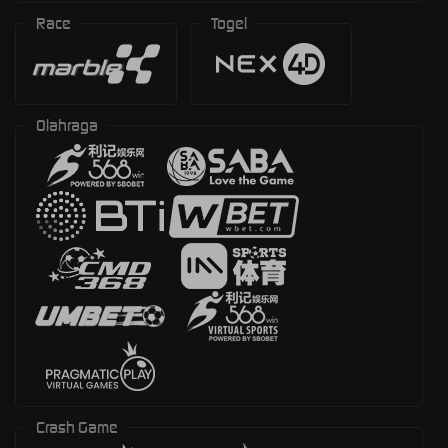
Race
Togel
Olahraga
Crash Game