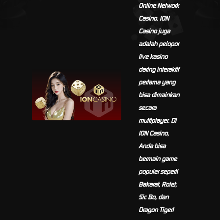
Online Network
Casino. ION
Casino juga
adalah pelopor
live kasino
daring interaktif
pertama yang
bisa dimainkan
secara
multiplayer. Di
ION Casino,
Anda bisa
bermain game
populer seperti
Bakarat, Rolet,
Sic Bo, dan
Dragon Tiger!