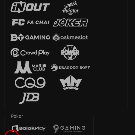
Poker