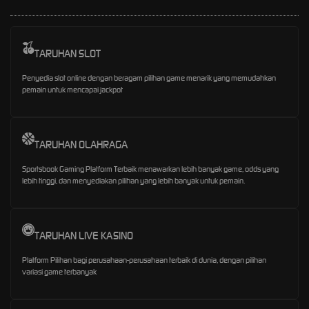
TARUHAN SLOT
Penyedia slot online dengan beragam pilihan game menarik yang memudahkan
pemain untuk mencapai jackpot
TARUHAN OLAHRAGA
Sportsbook Gaming Platform Terbaik menawarkan lebih banyak game, odds yang
lebih tinggi, dan menyediakan pilihan yang lebih banyak untuk pemain.
TARUHAN LIVE KASINO
Platform Pilihan bagi perusahaan-perusahaan terbaik di dunia, dengan pilihan
variasi game terbanyak