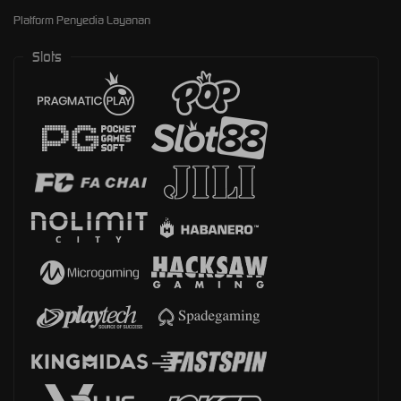
Platform Penyedia Layanan
Slots