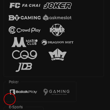
Poker
E-Sports