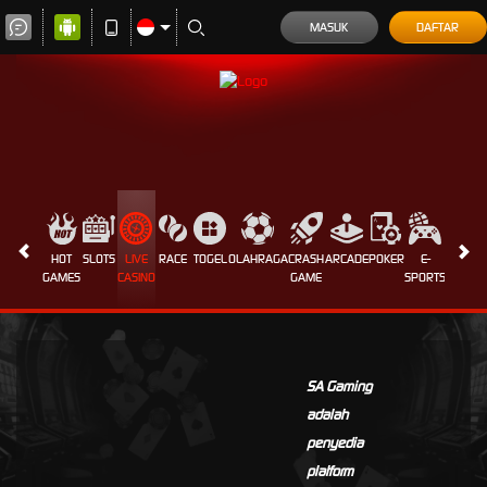
MASUK
DAFTAR
HOT
SLOTS
LIVE
RACE
TOGEL
OLAHRAGA
CRASH
ARCADE
POKER
E-
SABUN
GAMES
CASINO
GAME
SPORTS
AYAM
SA Gaming
adalah
penyedia
platform