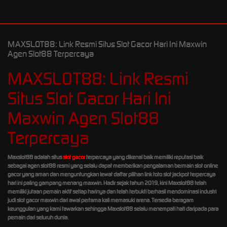
MAXSLOT88: Link Resmi Situs Slot Gacor Hari Ini Maxwin
Agen Slot88 Terpercaya
MAXSLOT88: Link Resmi
Situs Slot Gacor Hari Ini
Maxwin Agen Slot88
Terpercaya
Maxslot88 adalah situs
slot gacor
terpercaya yang dikenal baik memiliki reputasi baik
sebagai agen slot88 resmi yang selalu dapat memberikan pengalaman bermain slot online
gacor yang aman dan menguntungkan lewat daftar pilihan link toto slot jackpot terpercaya
hari ini paling gampang menang maxwin. Hadir sejak tahun 2019, kini Maxslot88 telah
memiliki jutaan pemain aktif setiap harinya dan telah terbukti berhasil mendominasi industri
judi slot gacor maxwin dari awal pertama kali memasuki arena. Tersedia beragam
keunggulan yang kami tawarkan sehingga Maxslot88 selalu menempati hati daripada para
pemain dari seluruh dunia.