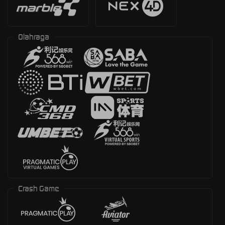
Olahraga
Crash Game