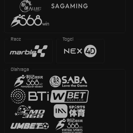
Race
Togel
Olahraga