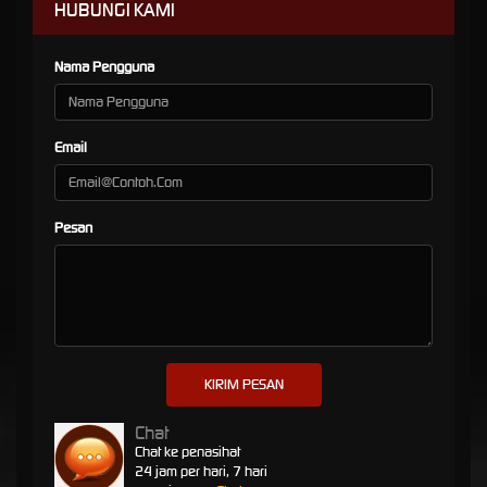
HUBUNGI KAMI
Nama Pengguna
Email
Pesan
Chat
Chat ke penasihat
24 jam per hari, 7 hari