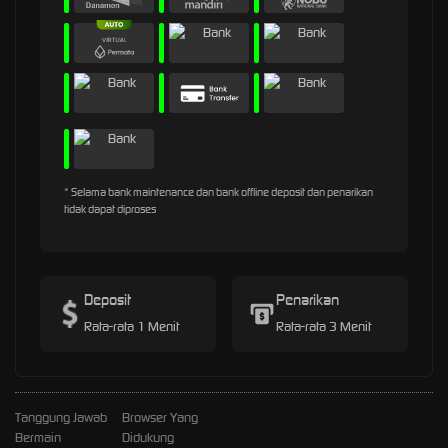
* Selama bank maintenance dan bank offline deposit dan penarikan
tidak dapat diproses
Deposit
Penarikan
Rata-rata 1 Menit
Rata-rata 3 Menit
Tanggung Jawab
Browser Yang
Bermain
Didukung