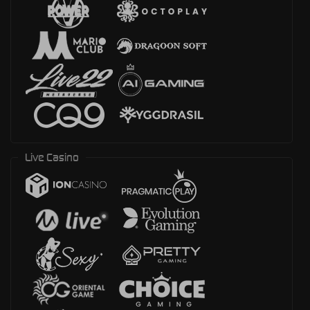
Live Casino