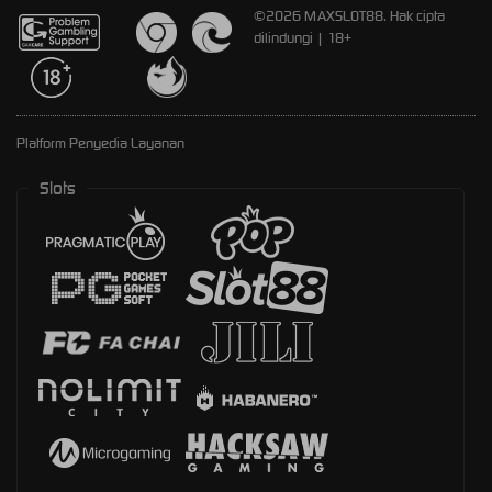
©2026 MAXSLOT88. Hak cipta
dilindungi | 18+
Platform Penyedia Layanan
Slots