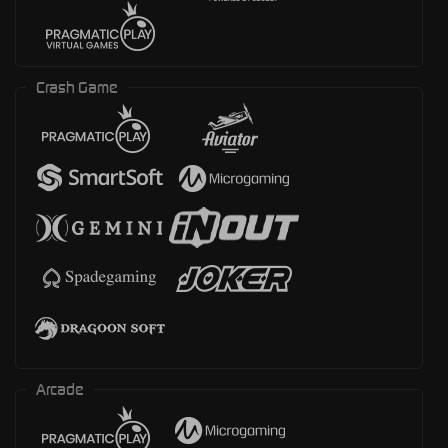
Crash Game
Arcade