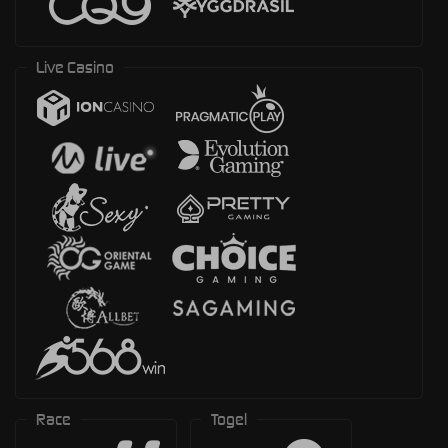
Live Casino
Race
Togel