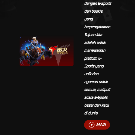
dengan E-Sports
dan bookie
yang
berpengalaman.
Tujuan kita
adalah untuk
menawarkan
platform E-
Sports yang
unik dan
nyaman untuk
semua, meliputi
acara E-Sports
besar dan kecil
di dunia.
MAIN