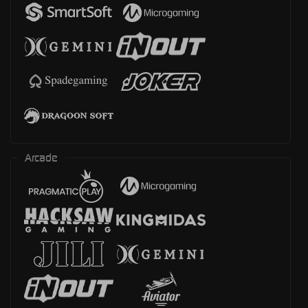
Arcade