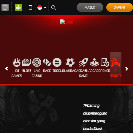
MASUK
DAFTAR
HOT
SLOTS
LIVE
RACE
TOGEL
OLAHRAGA
CRASH
ARCADE
POKER
E-
SABUN
GAMES
CASINO
GAME
SPORTS
AYAM
TFGaming
dikembangkan
oleh tim yang
berdedikasi