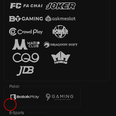
Poker
E-Sports