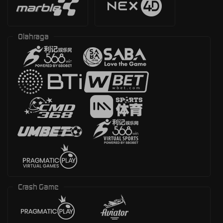
Olahraga
Crash Game