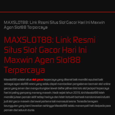
MAXSLOT88: Link Resmi Situs Slot Gacor Hari Ini Maxwin
Agen Slot88 Terpercaya
MAXSLOT88: Link Resmi
Situs Slot Gacor Hari Ini
Maxwin Agen Slot88
Terpercaya
Maxslot88 adalah situs
slot gacor
terpercaya yang dikenal baik memiliki reputasi baik
sebagai agen slot88 resmi yang selalu dapat memberikan pengalaman bermain slot online
gacor yang aman dan menguntungkan lewat daftar pilihan link toto slot jackpot terpercaya
hari ini paling gampang menang maxwin. Hadir sejak tahun 2019, kini Maxslot88 telah
memiliki jutaan pemain aktif setiap harinya dan telah terbukti berhasil mendominasi industri
judi slot gacor maxwin dari awal pertama kali memasuki arena. Tersedia beragam
keunggulan yang kami tawarkan sehingga Maxslot88 selalu menempati hati daripada para
pemain dari seluruh dunia.