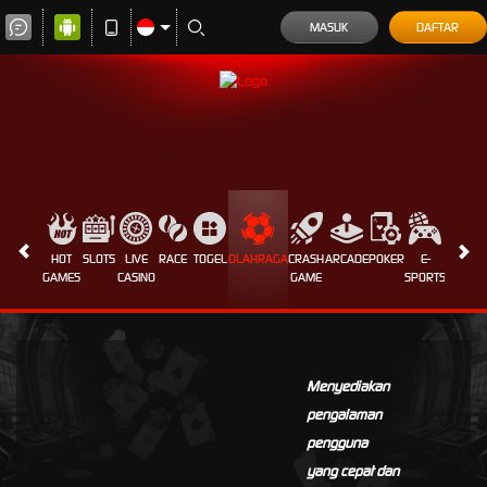
MASUK
DAFTAR
HOT
SLOTS
LIVE
RACE
TOGEL
OLAHRAGA
CRASH
ARCADE
POKER
E-
SABUN
GAMES
CASINO
GAME
SPORTS
AYAM
Menyediakan
pengalaman
pengguna
yang cepat dan