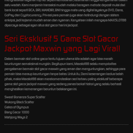
satu wadah. Kami menjamin transaksi mudah melalui beragam metode deposit mulai dari
bank local seperti BCA, BRI, MANDIRI, BNI hingga mata uang digital layaknya OVO, Dana,
GoPay dan Cryptocurrency. Privasi para pemain juga akan terlindungi dengan sistem
enkripsi, jadi terjamin mudah aman dan nyaman. Kenyataan inilah mengapa MAXSLOT88
dipercaya sebagai agen situs slot gacor hari ini jackpot.
Seri Eksklusif 5 Game Slot Gacor
Jackpot Maxwin yang Lagi Viral!
Dalam bermain slot online gacor tentu tujuan utama kita adalah agar bisa meraih
keuntungan semaksimal mungkin. Begitupun kami, Maxslot88 selalu memprioritas
pengalaman bermain slot gacor maxwin yang aman dan menguntungkan, sehingga para
pemain bisa meraup keuntungan tanpa batas. Untuk itu, Demi kesenangan kedua belah
pihak, maka Maxslot88 akan merekomendasikan seri terbaru paling eksklusif beberapa
game slot gacor jackpot maxwin yang sedang panas berkat histori yang selalu berhasil
menghasilkan kemenangan beruntun belakangan ini.
Sweet Bonanza Super Scatter
Wukong Black Scatter
Gates of Olympus
Bang Gacor 1000
Mahjong Ways 2