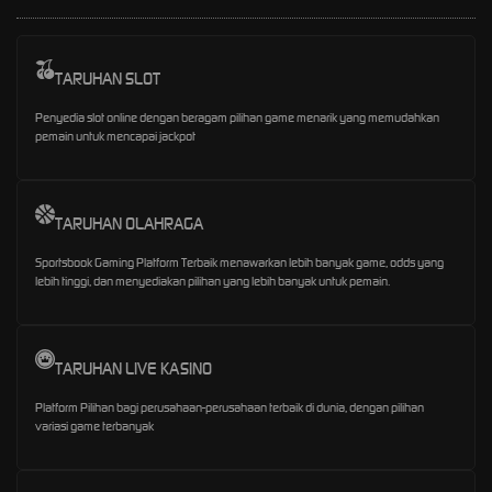
TARUHAN SLOT
Penyedia slot online dengan beragam pilihan game menarik yang memudahkan
pemain untuk mencapai jackpot
TARUHAN OLAHRAGA
Sportsbook Gaming Platform Terbaik menawarkan lebih banyak game, odds yang
lebih tinggi, dan menyediakan pilihan yang lebih banyak untuk pemain.
TARUHAN LIVE KASINO
Platform Pilihan bagi perusahaan-perusahaan terbaik di dunia, dengan pilihan
variasi game terbanyak