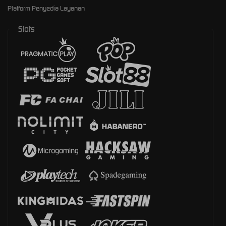
Platform Penyedia Layanan
Slots