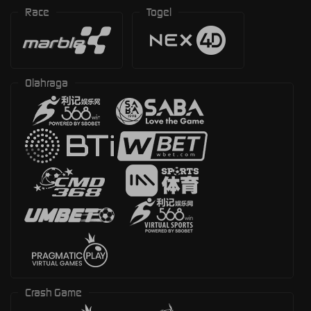
Race
Togel
Olahraga
Crash Game