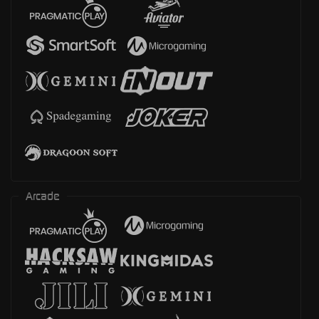
Arcade