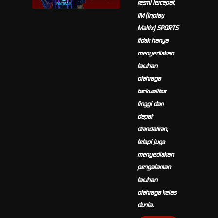
resmi tercepat,
IM (Inplay
Matrix) SPORTS
tidak hanya
menyediakan
taruhan
olahraga
berkualitas
tinggi dan
dapat
diandalkan,
tetapi juga
menyediakan
pengalaman
taruhan
olahraga kelas
dunia.