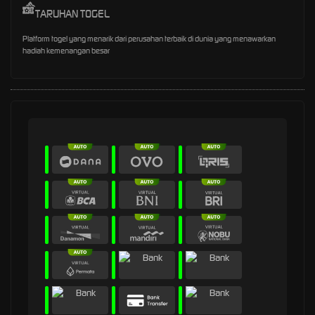
TARUHAN TOGEL
Platform togel yang menarik dari perusahan terbaik di dunia yang menawarkan
hadiah kemenangan besar