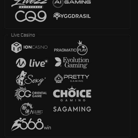
Live Casino