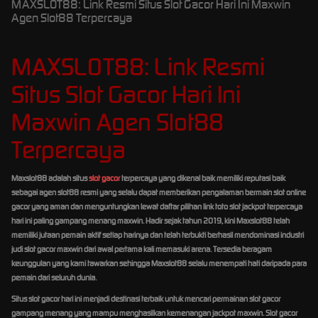
MAXSLOT88: Link Resmi Situs Slot Gacor Hari Ini Maxwin
Agen Slot88 Terpercaya
MAXSLOT88: Link Resmi
Situs Slot Gacor Hari Ini
Maxwin Agen Slot88
Terpercaya
Maxslot88 adalah situs
slot gacor
terpercaya yang dikenal baik memiliki reputasi baik
sebagai agen slot88 resmi yang selalu dapat memberikan pengalaman bermain slot online
gacor yang aman dan menguntungkan lewat daftar pilihan link toto slot jackpot terpercaya
hari ini paling gampang menang maxwin. Hadir sejak tahun 2019, kini Maxslot88 telah
memiliki jutaan pemain aktif setiap harinya dan telah terbukti berhasil mendominasi industri
judi slot gacor maxwin dari awal pertama kali memasuki arena. Tersedia beragam
keunggulan yang kami tawarkan sehingga Maxslot88 selalu menempati hati daripada para
pemain dari seluruh dunia.
Situs slot gacor hari ini menjadi destinasi terbaik untuk mencari permainan slot gacor
gampang menang yang mampu menghasilkan kemenangan jackpot maxwin. Slot gacor