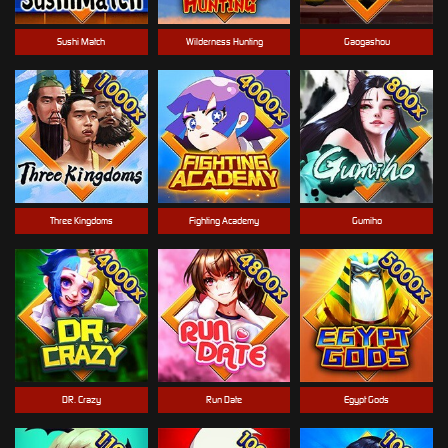
Sushi Match
Wilderness Hunting
Gaogashou
Three Kingdoms
Fighting Academy
Gumiho
DR. Crazy
Run Date
Egypt Gods