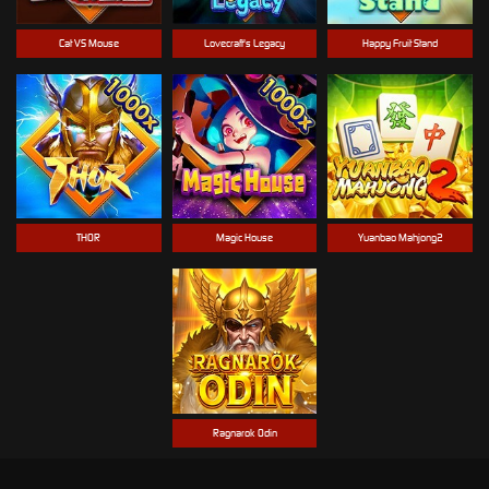
Cat VS Mouse
Lovecraft's Legacy
Happy Fruit Stand
THOR
Magic House
Yuanbao Mahjong2
Ragnarok Odin