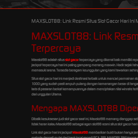
MAXSLOT88: Link Resmi Situs Slot Gacor Hari Ini
MAXSLOT88: Link Resmi 
Terpercaya
Maxslot88 adalah situs
slot gacor
terpercaya yang dikenal baik memiliki re
jackpot terpercaya hari ini paling gampang menang maxwin. Hadir sejak tahun 
memasuki arena. Tersedia beragam keunggulan yang kami tawarkan sehingg
Situs slot gacor hari ini menjadi destinasi terbaik untuk mencari perma
1000 yang sudah pasti ampuh pulang dengan kemenangan besar di tangan. 
laris di pasaran berkat kemampuannya dalam menciptakan nilai winrate t
dari unggulan Utama.
Mengapa MAXSLOT88 Diperc
Dibalik kesuksesan judi slot gacor saat ini, Maxslot88 memang dianggap seb
tidak heran kalau Maxslot88 sebagai agen slot88 resmi situs slot gacor ha
Link slot gacor hari ini jackpot
Maxslot88
memberikan bukti bukan hanya jan
metode deposit mulai dari bank local seperti BCA, BRI, MANDIRI, BNI hingg