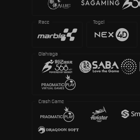
Race
Togel
Olahraga
Crash Game