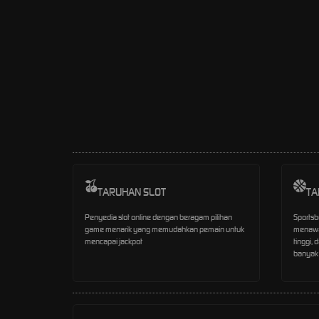
TARUHAN SLOT
TA
Penyedia slot online dengan beragam pilihan
Sportsb
game menarik yang memudahkan pemain untuk
menawar
mencapai jackpot
tinggi,
banyak 