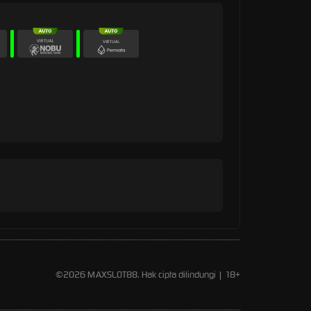
©2026 MAXSLOT88. Hak cipta dilindungi | 18+