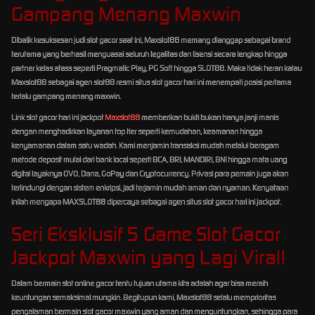
Gampang Menang Maxwin
Dibalik kesuksesan judi slot gacor saat ini, Maxslot88 memang dianggap sebagai brand
terutama yang berhasil menguasai seluruh legalitas dan lisensi secara lengkap hingga
partner kelas atass seperti Pragmatic Play, PG Soft hingga SLOT88. Maka tidak heran kalau
Maxslot88 sebagai agen slot88 resmi situs slot gacor hari ini menempati posisi pertama
terlalu gampang menang maxwin.
Link slot gacor hari ini jackpot
Maxslot88
memberikan bukti bukan hanya janji manis
dengan menghadirkan layanan top tier seperti kemudahan, keamanan hingga
kenyamanan dalam satu wadah. Kami menjamin transaksi mudah melalui beragam
metode deposit mulai dari bank local seperti BCA, BRI, MANDIRI, BNI hingga mata uang
digital layaknya OVO, Dana, GoPay dan Cryptocurrency. Privasi para pemain juga akan
terlindungi dengan sistem enkripsi, jadi terjamin mudah aman dan nyaman. Kenyataan
inilah mengapa MAXSLOT88 dipercaya sebagai agen situs slot gacor hari ini jackpot.
Seri Eksklusif 5 Game Slot Gacor
Jackpot Maxwin yang Lagi Viral!
Dalam bermain slot online gacor tentu tujuan utama kita adalah agar bisa meraih
keuntungan semaksimal mungkin. Begitupun kami, Maxslot88 selalu memprioritas
pengalaman bermain slot gacor maxwin yang aman dan menguntungkan, sehingga para