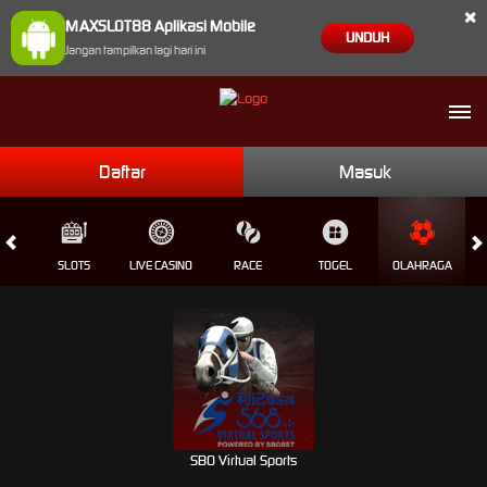
×
MAXSLOT88 Aplikasi Mobile
UNDUH
Jangan tampilkan lagi hari ini
Daftar
Masuk
MES
SLOTS
LIVE CASINO
RACE
TOGEL
OLAHRAGA
C
SBO Virtual Sports