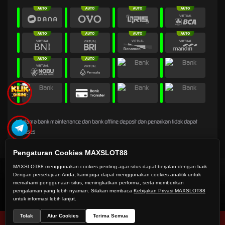
* Selama bank maintenance dan bank offline deposit dan penarikan tidak dapat
diproses
Pengaturan Cookies MAXSLOT88
MAXSLOT88 menggunakan cookies penting agar situs dapat berjalan dengan baik.
Dengan persetujuan Anda, kami juga dapat menggunakan cookies analitik untuk
©2026 MAXSLOT88 menawarkan berbagai macam provider pilihan terbaik dan didukung
memahami penggunaan situs, meningkatkan performa, serta memberikan
oleh Layanan Pelanggan profesional 24/7 yang siap melayani Anda.
pengalaman yang lebih nyaman. Silakan membaca
Kebijakan Privasi MAXSLOT88
untuk informasi lebih lanjut.
Tolak
Atur Cookies
Terima Semua