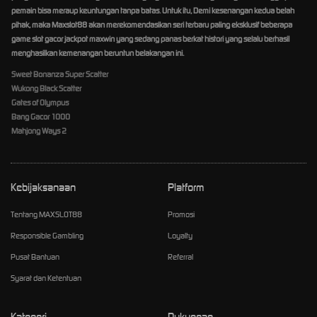
pemain bisa meraup keuntungan tanpa batas. Untuk itu, Demi kesenangan kedua belah
pihak, maka Maxslot88 akan merekomendasikan seri terbaru paling eksklusif beberapa
game slot gacor jackpot maxwin yang sedang panas berkat histori yang selalu berhasil
menghasilkan kemenangan beruntun belakangan ini.
Sweet Bonanza Super Scatter
Wukong Black Scatter
Gates of Olympus
Bang Gacor 1000
Mahjong Ways 2
Kebijaksanaan
Platform
Tentang MAXSLOT88
Promosi
Responsible Gambling
Loyalty
Pusat Bantuan
Referral
Syarat dan Ketentuan
Kategori
Dukungan