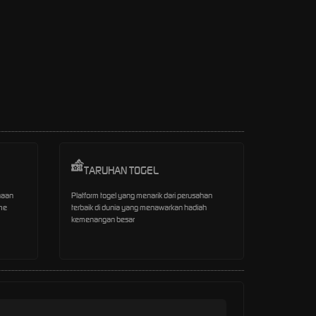
TARUHAN TOGEL
haan
Platform togel yang menarik dari perusahan
ame
terbaik di dunia yang menawarkan hadiah
kemenangan besar