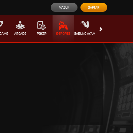
MASUK
DAFTAR
 GAME
ARCADE
POKER
E-SPORTS
SABUNG AYAM
PROMOSI