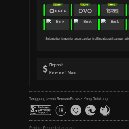
* Selama bank maintenance dan bank offline deposit dan penarik
Deposit
Rata-rata 1 Menit
Tanggung Jawab Bermain
Browser Yang Didukung
Platform Penyedia Layanan