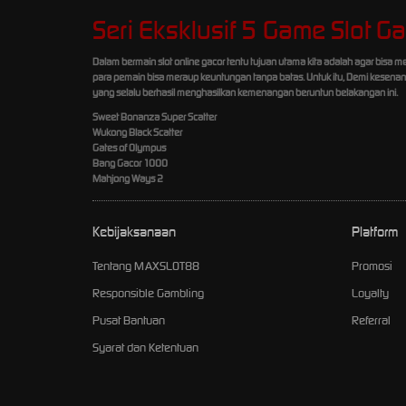
Seri Eksklusif 5 Game Slot G
Dalam bermain slot online gacor tentu tujuan utama kita adalah agar bi
para pemain bisa meraup keuntungan tanpa batas. Untuk itu, Demi kesenan
yang selalu berhasil menghasilkan kemenangan beruntun belakangan ini.
Sweet Bonanza Super Scatter
Wukong Black Scatter
Gates of Olympus
Bang Gacor 1000
Mahjong Ways 2
Kebijaksanaan
Platform
Tentang MAXSLOT88
Promosi
Responsible Gambling
Loyalty
Pusat Bantuan
Referral
Syarat dan Ketentuan