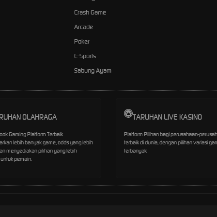
Crash Game
Arcade
Poker
E-Sports
Sabung Ayam
RUHAN OLAHRAGA
TARUHAN LIVE KASINO
ook Gaming Platform Terbaik
Platform Pilihan bagi perusahaan-perusa
kan lebih banyak game, odds yang lebih
terbaik di dunia, dengan pilihan variasi g
 dan menyediakan pilihan yang lebih
terbanyak
untuk pemain.