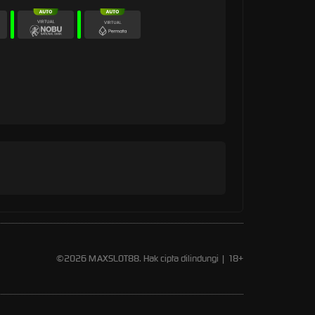
©2026 MAXSLOT88. Hak cipta dilindungi | 18+