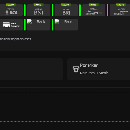
an tidak dapat diproses
Penarikan
Rata-rata 3 Menit