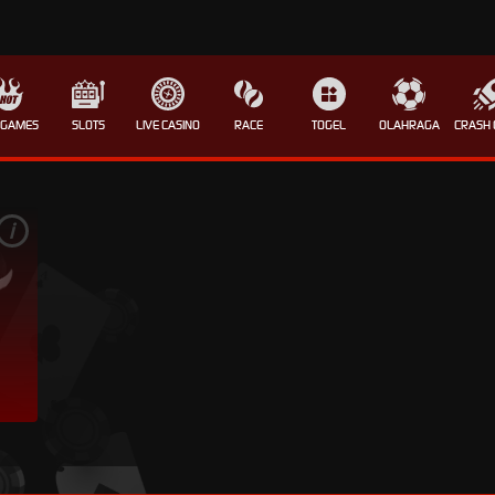
 GAMES
SLOTS
LIVE CASINO
RACE
TOGEL
OLAHRAGA
CRASH
i