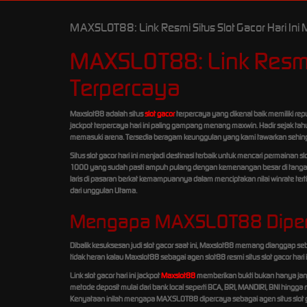
MAXSLOT88: Link Resmi Situs Slot Gacor Hari Ini
MAXSLOT88: Link Resmi 
Terpercaya
Maxslot88 adalah situs
slot gacor
terpercaya yang dikenal baik memiliki re
jackpot terpercaya hari ini paling gampang menang maxwin. Hadir sejak tahun 
memasuki arena. Tersedia beragam keunggulan yang kami tawarkan sehingg
Situs slot gacor hari ini menjadi destinasi terbaik untuk mencari perma
1000 yang sudah pasti ampuh pulang dengan kemenangan besar di tangan. 
laris di pasaran berkat kemampuannya dalam menciptakan nilai winrate t
dari unggulan Utama.
Mengapa MAXSLOT88 Diperc
Dibalik kesuksesan judi slot gacor saat ini, Maxslot88 memang dianggap seb
tidak heran kalau Maxslot88 sebagai agen slot88 resmi situs slot gacor ha
Link slot gacor hari ini jackpot
Maxslot88
memberikan bukti bukan hanya jan
metode deposit mulai dari bank local seperti BCA, BRI, MANDIRI, BNI hingg
Kenyataan inilah mengapa MAXSLOT88 dipercaya sebagai agen situs slot gac