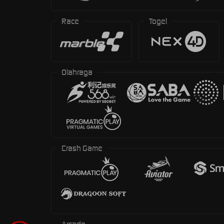
Race
Togel
Olahraga
Crash Game