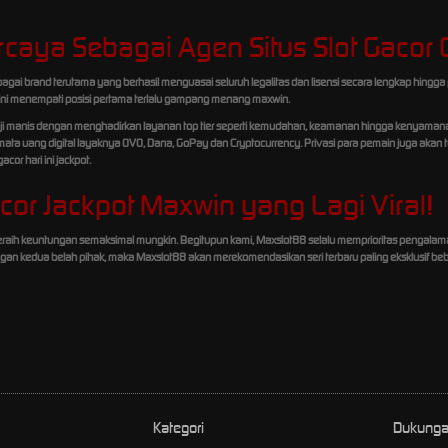
aya Sebagai Agen Situs Slot Gaco
agai brand terutama yang berhasil menguasai seluruh legalitas dan lisensi secara lengkap hingga
ri ini menempati posisi pertama terlalu gampang menang maxwin.
ji manis dengan menghadirkan layanan top tier seperti kemudahan, keamanan hingga kenyaman
a mata uang digital layaknya OVO, Dana, GoPay dan Cryptocurrency. Privasi para pemain juga akan 
or hari ini jackpot.
acor Jackpot Maxwin yang Lagi Viral!
sa meraih keuntungan semaksimal mungkin. Begitupun kami, Maxslot88 selalu memprioritas penga
gan kedua belah pihak, maka Maxslot88 akan merekomendasikan seri terbaru paling eksklusif beb
Kategori
Dukung