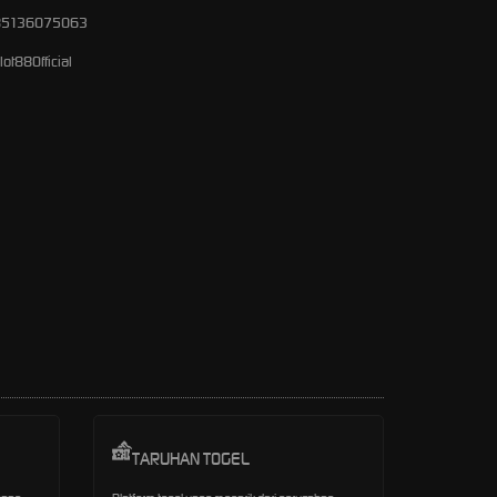
85136075063
ot88Official
TARUHAN TOGEL