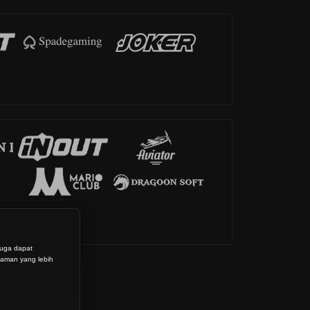
juga dapat
laman yang lebih