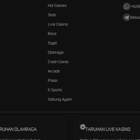
Hot Games
+62
Slots
Maxsl
Live Casino
Race
Togel
Olahraga
Crash Game
Arcade
Poker
E-Sports
Sabung Ayam
RUHAN OLAHRAGA
TARUHAN LIVE KASINO