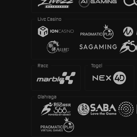
Live Casino
Race
Togel
Olahraga