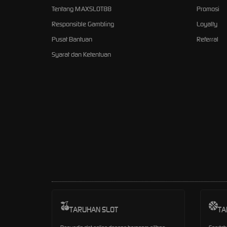
Tentang MAXSLOT88
Promosi
Responsible Gambling
Loyalty
Pusat Bantuan
Referral
Syarat dan Ketentuan
TARUHAN SLOT
TA