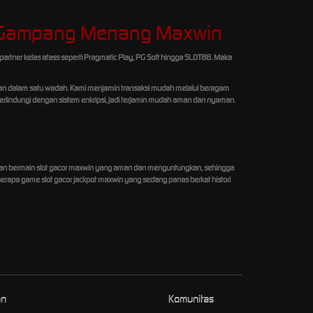
r Gampang Menang Maxwin
 partner kelas atass seperti Pragmatic Play, PG Soft hingga SLOT88. Maka
an dalam satu wadah. Kami menjamin transaksi mudah melalui beragam
terlindungi dengan sistem enkripsi, jadi terjamin mudah aman dan nyaman.
laman bermain slot gacor maxwin yang aman dan menguntungkan, sehingga
erapa game slot gacor jackpot maxwin yang sedang panas berkat histori
an
Komunitas