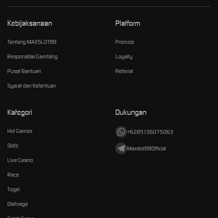
Kebijaksanaan
Platform
Tentang MAXSLOT88
Promosi
Responsible Gambling
Loyalty
Pusat Bantuan
Referral
Syarat dan Ketentuan
Kategori
Dukungan
Hot Games
+6285136075063
Slots
Maxslot88Official
Live Casino
Race
Togel
Olahraga