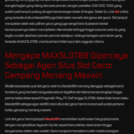
mengisi bagian yang hilang dari para pemain, dengan perkalian 200 500 1000 yang
sudah pasti ampuh pulang dengan kemenangan besar di tangan. Selain itu, Link
slot
online
yang tersedia di situs Maxslot88 juga tidak kalah menarik dari game slot gacor. Slot jackpot
merupakan salah satu pilihan gacor yang juga sangat laris di pasaran berkat
kemampuannya dalam menciptakan nilai winrate tertinggi hingga susunan pola rtp yang
begitu mudah dipahami pemain pemula sekalipun. Adanya beragam permainan yang
tersedia di MAXSLOT88, membuat kami tidak luput dari unggulan Utama.
Mengapa MAXSLOT88 Dipercaya
Sebagai Agen Situs Slot Gacor
Gampang Menang Maxwin
Dibalik kesuksesan judi slot gacor saat ini, Maxslot88 memang dianggap sebagai brand
terutama yang berhasil menguasai seluruh legalitas dan lisensi secara lengkap hingga
partner kelas atass seperti Pragmatic Play, PG Soft hingga SLOT88. Maka tidak heran kalau
Maxslot88 sebagai agen slot88 resmi situs slot gacor hari ini menempati posisi pertama
terlalu gampang menang maxwin.
Link slot gacor hari ini jackpot
Maxslot88
memberikan bukti bukan hanya janji manis
dengan menghadirkan layanan top tier seperti kemudahan, keamanan hingga
kenyamanan dalam satu wadah. Kami menjamin transaksi mudah melalui beragam