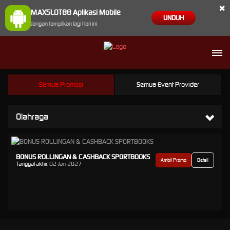
×
MAXSLOT88 Aplikasi Mobile
UNDUH
Jangan tampilkan lagi hari ini
Semua Promosi
Semua Event Provider
Olahraga
BONUS ROLLINGAN & CASHBACK SPORTBOOKS
Ambil Promo
Detail
Tanggal akhir:
02-Jan-2027